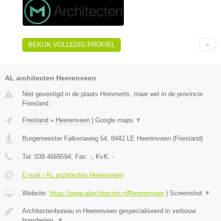
BEKIJK VOLLEDIG PROFIEL
AL architecten Heerenveen
Niet gevestigd in de plaats Hommerts, maar wel in de provincie
Friesland.
Friesland
»
Heerenveen
|
Google maps
▼
Burgemeester Falkenaweg 54
,
8442 LE
Heerenveen
(
Friesland
)
Tel:
038 4669594
, Fax:
-
, KvK:
-
E-mail › AL architecten Heerenveen
Website:
https://www.alarchitecten.nl#heerenveen
|
Screenshot
▼
Architectenbureau in Heerenveen gespecialiseerd in verbouw
boerderijen,
▼