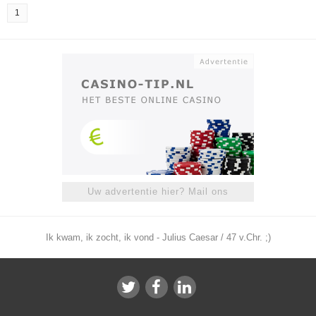
1
Uw advertentie hier? Mail ons
Ik kwam, ik zocht, ik vond - Julius Caesar / 47 v.Chr. ;)