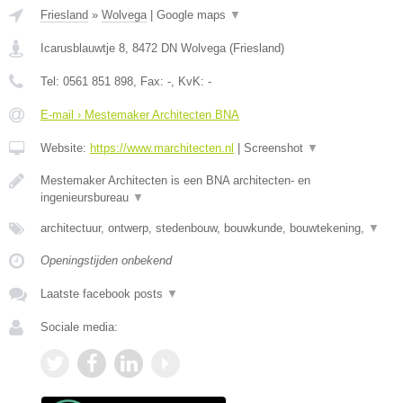
Friesland
»
Wolvega
|
Google maps
▼
Icarusblauwtje 8
,
8472 DN
Wolvega
(
Friesland
)
Tel:
0561 851 898
, Fax:
-
, KvK:
-
E-mail › Mestemaker Architecten BNA
Website:
https://www.marchitecten.nl
|
Screenshot
▼
Mestemaker Architecten is een BNA architecten- en
ingenieursbureau
▼
architectuur, ontwerp, stedenbouw, bouwkunde, bouwtekening,
▼
Openingstijden onbekend
Laatste facebook posts
▼
Sociale media: