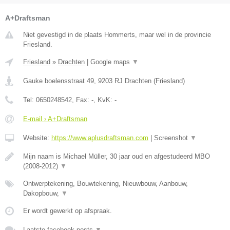
A+Draftsman
Niet gevestigd in de plaats Hommerts, maar wel in de provincie
Friesland.
Friesland
»
Drachten
|
Google maps
▼
Gauke boelensstraat 49
,
9203 RJ
Drachten
(
Friesland
)
Tel:
0650248542
, Fax:
-
, KvK:
-
E-mail › A+Draftsman
Website:
https://www.aplusdraftsman.com
|
Screenshot
▼
Mijn naam is Michael Müller, 30 jaar oud en afgestudeerd MBO
(2008-2012)
▼
Ontwerptekening, Bouwtekening, Nieuwbouw, Aanbouw,
Dakopbouw,
▼
Er wordt gewerkt op afspraak.
Laatste facebook posts
▼