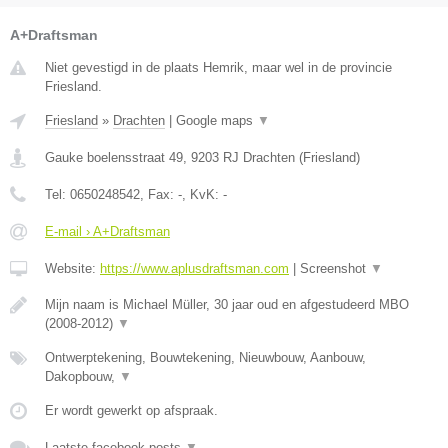
A+Draftsman
Niet gevestigd in de plaats Hemrik, maar wel in de provincie
Friesland.
Friesland
»
Drachten
|
Google maps
▼
Gauke boelensstraat 49
,
9203 RJ
Drachten
(
Friesland
)
Tel:
0650248542
, Fax:
-
, KvK:
-
E-mail › A+Draftsman
Website:
https://www.aplusdraftsman.com
|
Screenshot
▼
Mijn naam is Michael Müller, 30 jaar oud en afgestudeerd MBO
(2008-2012)
▼
Ontwerptekening, Bouwtekening, Nieuwbouw, Aanbouw,
Dakopbouw,
▼
Er wordt gewerkt op afspraak.
Laatste facebook posts
▼