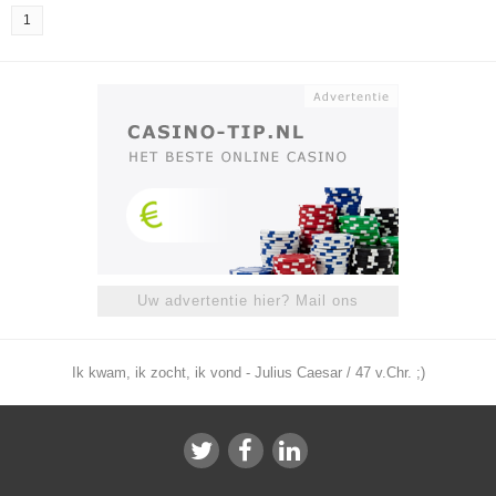
1
Uw advertentie hier? Mail ons
Ik kwam, ik zocht, ik vond - Julius Caesar / 47 v.Chr. ;)