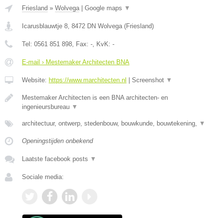
Friesland
»
Wolvega
|
Google maps
▼
Icarusblauwtje 8
,
8472 DN
Wolvega
(
Friesland
)
Tel:
0561 851 898
, Fax:
-
, KvK:
-
E-mail › Mestemaker Architecten BNA
Website:
https://www.marchitecten.nl
|
Screenshot
▼
Mestemaker Architecten is een BNA architecten- en
ingenieursbureau
▼
architectuur, ontwerp, stedenbouw, bouwkunde, bouwtekening,
▼
Openingstijden onbekend
Laatste facebook posts
▼
Sociale media: