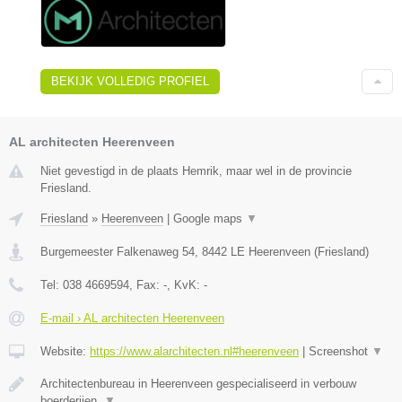
BEKIJK VOLLEDIG PROFIEL
AL architecten Heerenveen
Niet gevestigd in de plaats Hemrik, maar wel in de provincie
Friesland.
Friesland
»
Heerenveen
|
Google maps
▼
Burgemeester Falkenaweg 54
,
8442 LE
Heerenveen
(
Friesland
)
Tel:
038 4669594
, Fax:
-
, KvK:
-
E-mail › AL architecten Heerenveen
Website:
https://www.alarchitecten.nl#heerenveen
|
Screenshot
▼
Architectenbureau in Heerenveen gespecialiseerd in verbouw
boerderijen,
▼