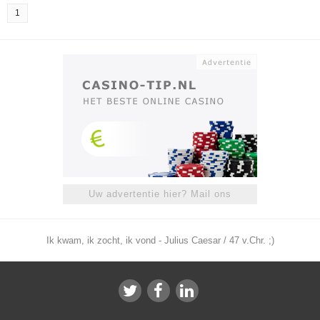
1
Uw advertentie hier? Mail ons
Ik kwam, ik zocht, ik vond - Julius Caesar / 47 v.Chr. ;)