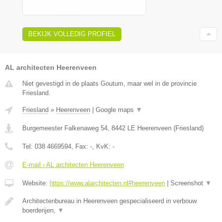
BEKIJK VOLLEDIG PROFIEL
AL architecten Heerenveen
Niet gevestigd in de plaats Goutum, maar wel in de provincie
Friesland.
Friesland
»
Heerenveen
|
Google maps
▼
Burgemeester Falkenaweg 54
,
8442 LE
Heerenveen
(
Friesland
)
Tel:
038 4669594
, Fax:
-
, KvK:
-
E-mail › AL architecten Heerenveen
Website:
https://www.alarchitecten.nl#heerenveen
|
Screenshot
▼
Architectenbureau in Heerenveen gespecialiseerd in verbouw
boerderijen,
▼