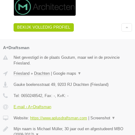
BEKIJK VOLLEDIG PROFIEL
A+Draftsman
Niet gevestigd in de plaats Goutum, maar wel in de provincie
Friesland.
Friesland
»
Drachten
|
Google maps
▼
Gauke boelensstraat 49
,
9203 RJ
Drachten
(
Friesland
)
Tel:
0650248542
, Fax:
-
, KvK:
-
E-mail › A+Draftsman
Website:
https://www.aplusdraftsman.com
|
Screenshot
▼
Mijn naam is Michael Müller, 30 jaar oud en afgestudeerd MBO
(2008-2012)
▼