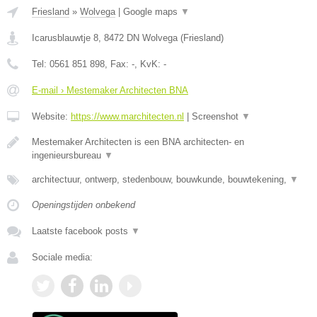
Friesland
»
Wolvega
|
Google maps
▼
Icarusblauwtje 8
,
8472 DN
Wolvega
(
Friesland
)
Tel:
0561 851 898
, Fax:
-
, KvK:
-
E-mail › Mestemaker Architecten BNA
Website:
https://www.marchitecten.nl
|
Screenshot
▼
Mestemaker Architecten is een BNA architecten- en
ingenieursbureau
▼
architectuur, ontwerp, stedenbouw, bouwkunde, bouwtekening,
▼
Openingstijden onbekend
Laatste facebook posts
▼
Sociale media: