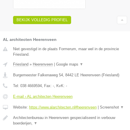
BEKIJK VOLLEDIG PROFIEL
AL architecten Heerenveen
Niet gevestigd in de plaats Formerum, maar wel in de provincie
Friesland.
Friesland
»
Heerenveen
|
Google maps
▼
Burgemeester Falkenaweg 54
,
8442 LE
Heerenveen
(
Friesland
)
Tel:
038 4669594
, Fax:
-
, KvK:
-
E-mail › AL architecten Heerenveen
Website:
https://www.alarchitecten.nl#heerenveen
|
Screenshot
▼
Architectenbureau in Heerenveen gespecialiseerd in verbouw
boerderijen,
▼