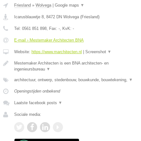
Friesland
»
Wolvega
|
Google maps
▼
Icarusblauwtje 8
,
8472 DN
Wolvega
(
Friesland
)
Tel:
0561 851 898
, Fax:
-
, KvK:
-
E-mail › Mestemaker Architecten BNA
Website:
https://www.marchitecten.nl
|
Screenshot
▼
Mestemaker Architecten is een BNA architecten- en
ingenieursbureau
▼
architectuur, ontwerp, stedenbouw, bouwkunde, bouwtekening,
▼
Openingstijden onbekend
Laatste facebook posts
▼
Sociale media: