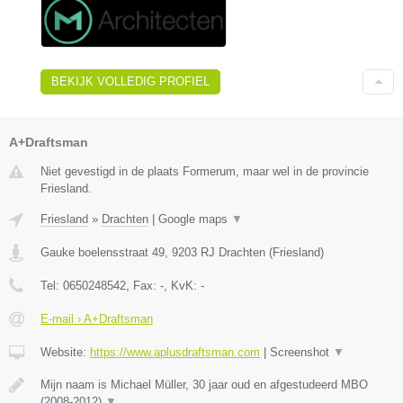
BEKIJK VOLLEDIG PROFIEL
A+Draftsman
Niet gevestigd in de plaats Formerum, maar wel in de provincie
Friesland.
Friesland
»
Drachten
|
Google maps
▼
Gauke boelensstraat 49
,
9203 RJ
Drachten
(
Friesland
)
Tel:
0650248542
, Fax:
-
, KvK:
-
E-mail › A+Draftsman
Website:
https://www.aplusdraftsman.com
|
Screenshot
▼
Mijn naam is Michael Müller, 30 jaar oud en afgestudeerd MBO
(2008-2012)
▼