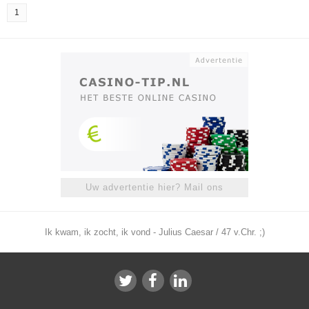
1
Uw advertentie hier? Mail ons
Ik kwam, ik zocht, ik vond - Julius Caesar / 47 v.Chr. ;)