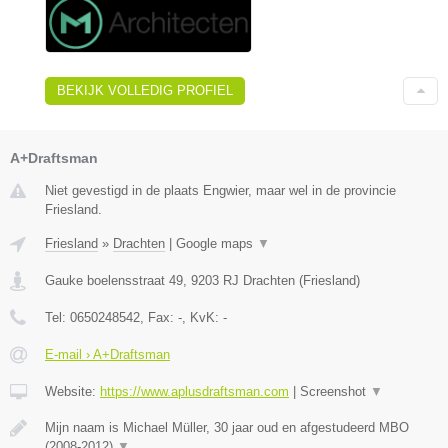
BEKIJK VOLLEDIG PROFIEL
A+Draftsman
Niet gevestigd in de plaats Engwier, maar wel in de provincie
Friesland.
Friesland
»
Drachten
|
Google maps
▼
Gauke boelensstraat 49
,
9203 RJ
Drachten
(
Friesland
)
Tel:
0650248542
, Fax:
-
, KvK:
-
E-mail › A+Draftsman
Website:
https://www.aplusdraftsman.com
|
Screenshot
▼
Mijn naam is Michael Müller, 30 jaar oud en afgestudeerd MBO
(2008-2012)
▼