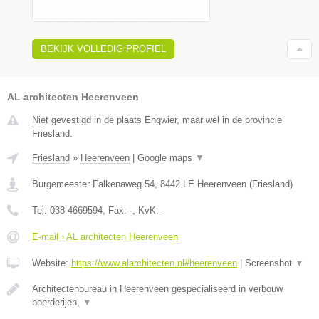
BEKIJK VOLLEDIG PROFIEL
AL architecten Heerenveen
Niet gevestigd in de plaats Engwier, maar wel in de provincie
Friesland.
Friesland
»
Heerenveen
|
Google maps
▼
Burgemeester Falkenaweg 54
,
8442 LE
Heerenveen
(
Friesland
)
Tel:
038 4669594
, Fax:
-
, KvK:
-
E-mail › AL architecten Heerenveen
Website:
https://www.alarchitecten.nl#heerenveen
|
Screenshot
▼
Architectenbureau in Heerenveen gespecialiseerd in verbouw
boerderijen,
▼