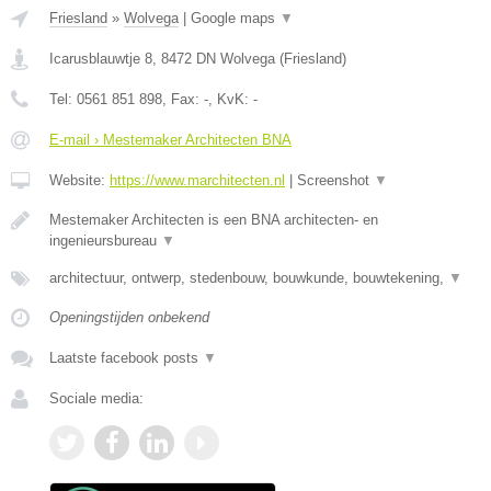
Friesland
»
Wolvega
|
Google maps
▼
Icarusblauwtje 8
,
8472 DN
Wolvega
(
Friesland
)
Tel:
0561 851 898
, Fax:
-
, KvK:
-
E-mail › Mestemaker Architecten BNA
Website:
https://www.marchitecten.nl
|
Screenshot
▼
Mestemaker Architecten is een BNA architecten- en
ingenieursbureau
▼
architectuur, ontwerp, stedenbouw, bouwkunde, bouwtekening,
▼
Openingstijden onbekend
Laatste facebook posts
▼
Sociale media: