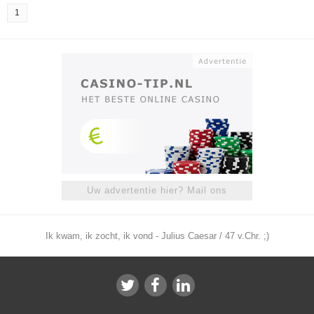
1
Uw advertentie hier? Mail ons
Ik kwam, ik zocht, ik vond - Julius Caesar / 47 v.Chr. ;)