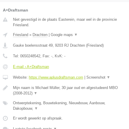
A+Draftsman
Niet gevestigd in de plaats Easterein, maar wel in de provincie
Friesland.
Friesland
»
Drachten
|
Google maps
▼
Gauke boelensstraat 49
,
9203 RJ
Drachten
(
Friesland
)
Tel:
0650248542
, Fax:
-
, KvK:
-
E-mail › A+Draftsman
Website:
https://www.aplusdraftsman.com
|
Screenshot
▼
Mijn naam is Michael Müller, 30 jaar oud en afgestudeerd MBO
(2008-2012)
▼
Ontwerptekening, Bouwtekening, Nieuwbouw, Aanbouw,
Dakopbouw,
▼
Er wordt gewerkt op afspraak.
Laatste facebook posts
▼