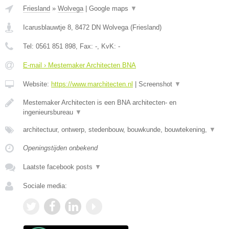
Friesland
»
Wolvega
|
Google maps
▼
Icarusblauwtje 8
,
8472 DN
Wolvega
(
Friesland
)
Tel:
0561 851 898
, Fax:
-
, KvK:
-
E-mail › Mestemaker Architecten BNA
Website:
https://www.marchitecten.nl
|
Screenshot
▼
Mestemaker Architecten is een BNA architecten- en
ingenieursbureau
▼
architectuur, ontwerp, stedenbouw, bouwkunde, bouwtekening,
▼
Openingstijden onbekend
Laatste facebook posts
▼
Sociale media: