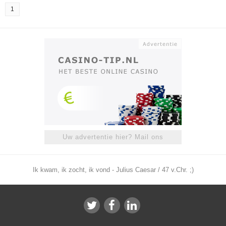
1
Uw advertentie hier? Mail ons
Ik kwam, ik zocht, ik vond - Julius Caesar / 47 v.Chr. ;)