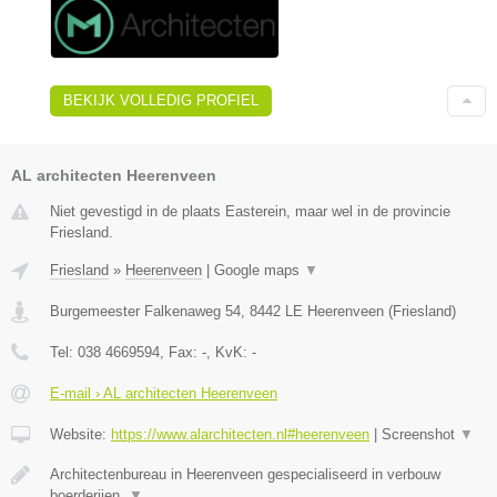
BEKIJK VOLLEDIG PROFIEL
AL architecten Heerenveen
Niet gevestigd in de plaats Easterein, maar wel in de provincie
Friesland.
Friesland
»
Heerenveen
|
Google maps
▼
Burgemeester Falkenaweg 54
,
8442 LE
Heerenveen
(
Friesland
)
Tel:
038 4669594
, Fax:
-
, KvK:
-
E-mail › AL architecten Heerenveen
Website:
https://www.alarchitecten.nl#heerenveen
|
Screenshot
▼
Architectenbureau in Heerenveen gespecialiseerd in verbouw
boerderijen,
▼