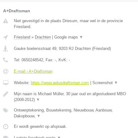
A+Draftsman
Niet gevestigd in de plaats Driesum, maar wel in de provincie
Friesland.
Friesland
»
Drachten
|
Google maps
▼
Gauke boelensstraat 49
,
9203 RJ
Drachten
(
Friesland
)
Tel:
0650248542
, Fax:
-
, KvK:
-
E-mail › A+Draftsman
Website:
https://www.aplusdraftsman.com
|
Screenshot
▼
Mijn naam is Michael Müller, 30 jaar oud en afgestudeerd MBO
(2008-2012)
▼
Ontwerptekening, Bouwtekening, Nieuwbouw, Aanbouw,
Dakopbouw,
▼
Er wordt gewerkt op afspraak.
Laatste facebook posts
▼