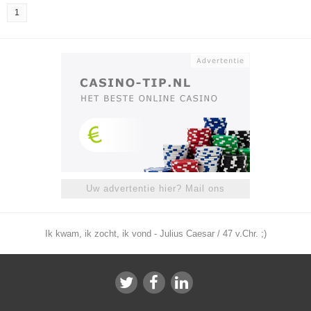
1
Uw advertentie hier? Mail ons
Ik kwam, ik zocht, ik vond - Julius Caesar / 47 v.Chr. ;)