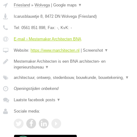
Friesland
»
Wolvega
|
Google maps
▼
Icarusblauwtje 8
,
8472 DN
Wolvega
(
Friesland
)
Tel:
0561 851 898
, Fax:
-
, KvK:
-
E-mail › Mestemaker Architecten BNA
Website:
https://www.marchitecten.nl
|
Screenshot
▼
Mestemaker Architecten is een BNA architecten- en
ingenieursbureau
▼
architectuur, ontwerp, stedenbouw, bouwkunde, bouwtekening,
▼
Openingstijden onbekend
Laatste facebook posts
▼
Sociale media: