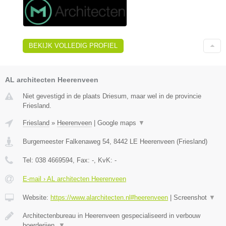
BEKIJK VOLLEDIG PROFIEL
AL architecten Heerenveen
Niet gevestigd in de plaats Driesum, maar wel in de provincie
Friesland.
Friesland
»
Heerenveen
|
Google maps
▼
Burgemeester Falkenaweg 54
,
8442 LE
Heerenveen
(
Friesland
)
Tel:
038 4669594
, Fax:
-
, KvK:
-
E-mail › AL architecten Heerenveen
Website:
https://www.alarchitecten.nl#heerenveen
|
Screenshot
▼
Architectenbureau in Heerenveen gespecialiseerd in verbouw
boerderijen,
▼