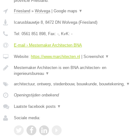
provincie Friesland.
Friesland
»
Wolvega
|
Google maps
▼
Icarusblauwtje 8
,
8472 DN
Wolvega
(
Friesland
)
Tel:
0561 851 898
, Fax:
-
, KvK:
-
E-mail › Mestemaker Architecten BNA
Website:
https://www.marchitecten.nl
|
Screenshot
▼
Mestemaker Architecten is een BNA architecten- en
ingenieursbureau
▼
architectuur, ontwerp, stedenbouw, bouwkunde, bouwtekening,
▼
Openingstijden onbekend
Laatste facebook posts
▼
Sociale media: