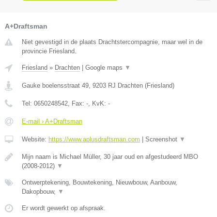
A+Draftsman
Niet gevestigd in de plaats Drachtstercompagnie, maar wel in de
provincie Friesland.
Friesland
»
Drachten
|
Google maps
▼
Gauke boelensstraat 49
,
9203 RJ
Drachten
(
Friesland
)
Tel:
0650248542
, Fax:
-
, KvK:
-
E-mail › A+Draftsman
Website:
https://www.aplusdraftsman.com
|
Screenshot
▼
Mijn naam is Michael Müller, 30 jaar oud en afgestudeerd MBO
(2008-2012)
▼
Ontwerptekening, Bouwtekening, Nieuwbouw, Aanbouw,
Dakopbouw,
▼
Er wordt gewerkt op afspraak.