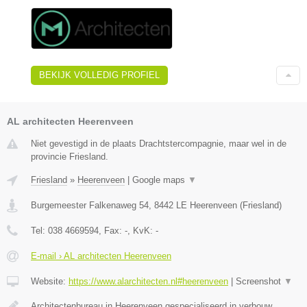
BEKIJK VOLLEDIG PROFIEL
AL architecten Heerenveen
Niet gevestigd in de plaats Drachtstercompagnie, maar wel in de
provincie Friesland.
Friesland
»
Heerenveen
|
Google maps
▼
Burgemeester Falkenaweg 54
,
8442 LE
Heerenveen
(
Friesland
)
Tel:
038 4669594
, Fax:
-
, KvK:
-
E-mail › AL architecten Heerenveen
Website:
https://www.alarchitecten.nl#heerenveen
|
Screenshot
▼
Architectenbureau in Heerenveen gespecialiseerd in verbouw