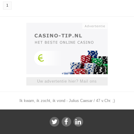
1
Uw advertentie hier? Mail ons
Ik kwam, ik zocht, ik vond - Julius Caesar / 47 v.Chr. ;)