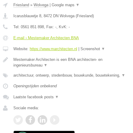
Friesland
»
Wolvega
|
Google maps
▼
Icarusblauwtje 8
,
8472 DN
Wolvega
(
Friesland
)
Tel:
0561 851 898
, Fax:
-
, KvK:
-
E-mail › Mestemaker Architecten BNA
Website:
https://www.marchitecten.nl
|
Screenshot
▼
Mestemaker Architecten is een BNA architecten- en
ingenieursbureau
▼
architectuur, ontwerp, stedenbouw, bouwkunde, bouwtekening,
▼
Openingstijden onbekend
Laatste facebook posts
▼
Sociale media: