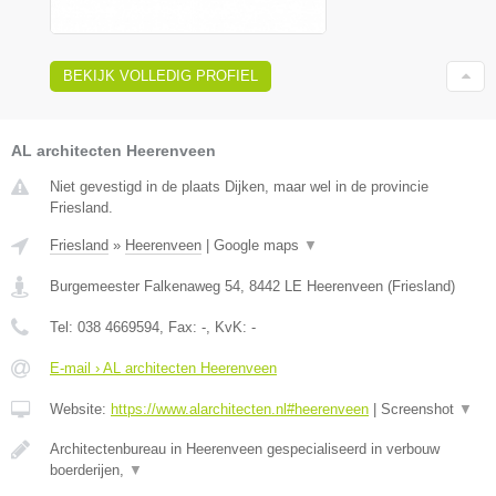
BEKIJK VOLLEDIG PROFIEL
AL architecten Heerenveen
Niet gevestigd in de plaats Dijken, maar wel in de provincie
Friesland.
Friesland
»
Heerenveen
|
Google maps
▼
Burgemeester Falkenaweg 54
,
8442 LE
Heerenveen
(
Friesland
)
Tel:
038 4669594
, Fax:
-
, KvK:
-
E-mail › AL architecten Heerenveen
Website:
https://www.alarchitecten.nl#heerenveen
|
Screenshot
▼
Architectenbureau in Heerenveen gespecialiseerd in verbouw
boerderijen,
▼