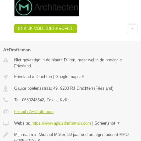
BEKIJK VOLLEDIG PROFIEL
A+Draftsman
Niet gevestigd in de plaats Dijken, maar wel in de provincie
Friesland.
Friesland
»
Drachten
|
Google maps
▼
Gauke boelensstraat 49
,
9203 RJ
Drachten
(
Friesland
)
Tel:
0650248542
, Fax:
-
, KvK:
-
E-mail › A+Draftsman
Website:
https://www.aplusdraftsman.com
|
Screenshot
▼
Mijn naam is Michael Müller, 30 jaar oud en afgestudeerd MBO
(2008-2012)
▼