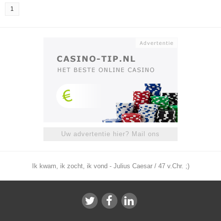
1
Uw advertentie hier? Mail ons
Ik kwam, ik zocht, ik vond - Julius Caesar / 47 v.Chr. ;)