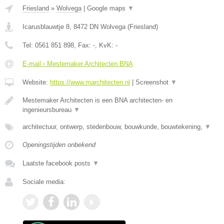
Friesland
»
Wolvega
|
Google maps
▼
Icarusblauwtje 8
,
8472 DN
Wolvega
(
Friesland
)
Tel:
0561 851 898
, Fax:
-
, KvK:
-
E-mail › Mestemaker Architecten BNA
Website:
https://www.marchitecten.nl
|
Screenshot
▼
Mestemaker Architecten is een BNA architecten- en
ingenieursbureau
▼
architectuur, ontwerp, stedenbouw, bouwkunde, bouwtekening,
▼
Openingstijden onbekend
Laatste facebook posts
▼
Sociale media: