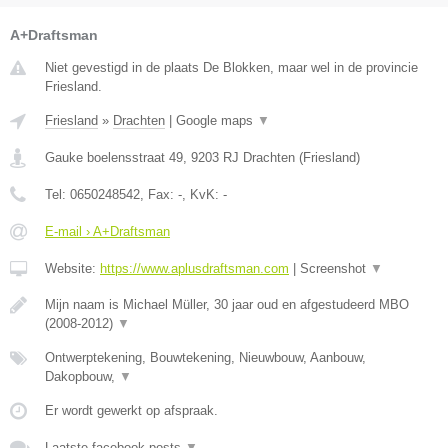
A+Draftsman
Niet gevestigd in de plaats De Blokken, maar wel in de provincie
Friesland.
Friesland
»
Drachten
|
Google maps
▼
Gauke boelensstraat 49
,
9203 RJ
Drachten
(
Friesland
)
Tel:
0650248542
, Fax:
-
, KvK:
-
E-mail › A+Draftsman
Website:
https://www.aplusdraftsman.com
|
Screenshot
▼
Mijn naam is Michael Müller, 30 jaar oud en afgestudeerd MBO
(2008-2012)
▼
Ontwerptekening, Bouwtekening, Nieuwbouw, Aanbouw,
Dakopbouw,
▼
Er wordt gewerkt op afspraak.
Laatste facebook posts
▼