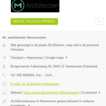
BEKIJK VOLLEDIG PROFIEL
AL architecten Heerenveen
Niet gevestigd in de plaats De Blokken, maar wel in de provincie
Friesland.
Friesland
»
Heerenveen
|
Google maps
▼
Burgemeester Falkenaweg 54
,
8442 LE
Heerenveen
(
Friesland
)
Tel:
038 4669594
, Fax:
-
, KvK:
-
E-mail › AL architecten Heerenveen
Website:
https://www.alarchitecten.nl#heerenveen
|
Screenshot
▼
Architectenbureau in Heerenveen gespecialiseerd in verbouw
boerderijen,
▼