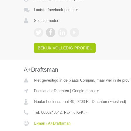
Laatste facebook posts
▼
Sociale media:
BEKIJK VOLLEDIG PROFIEL
A+Draftsman
Niet gevestigd in de plaats Cornjum, maar wel in de provi
Friesland
»
Drachten
|
Google maps
▼
Gauke boelensstraat 49
,
9203 RJ
Drachten
(
Friesland
)
Tel:
0650248542
, Fax:
-
, KvK:
-
E-mail › A+Draftsman