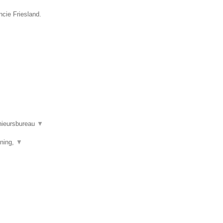
ncie Friesland.
nieursbureau
▼
ening,
▼