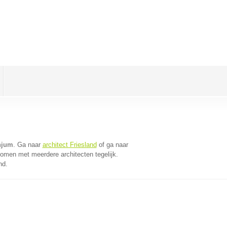
njum
. Ga naar
architect Friesland
of ga naar
komen met meerdere architecten tegelijk.
nd.