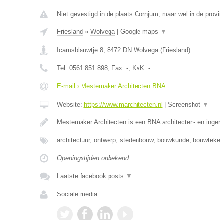
Niet gevestigd in de plaats Cornjum, maar wel in de provi
Friesland
»
Wolvega
|
Google maps
▼
Icarusblauwtje 8
,
8472 DN
Wolvega
(
Friesland
)
Tel:
0561 851 898
, Fax:
-
, KvK:
-
E-mail › Mestemaker Architecten BNA
Website:
https://www.marchitecten.nl
|
Screenshot
▼
Mestemaker Architecten is een BNA architecten- en inge
architectuur, ontwerp, stedenbouw, bouwkunde, bouwtek
Openingstijden onbekend
Laatste facebook posts
▼
Sociale media: