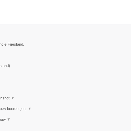
ncie Friesland.
esland
)
enshot
▼
ouw boerderijen,
▼
bouw
▼