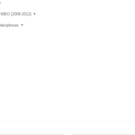
▼
rd MBO (2008-2012)
▼
 Dakopbouw,
▼