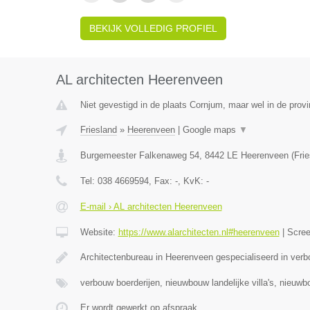
BEKIJK VOLLEDIG PROFIEL
AL architecten Heerenveen
Niet gevestigd in de plaats Cornjum, maar wel in de provi
Friesland
»
Heerenveen
|
Google maps
▼
Burgemeester Falkenaweg 54
,
8442 LE
Heerenveen
(
Fri
Tel:
038 4669594
, Fax:
-
, KvK:
-
E-mail › AL architecten Heerenveen
Website:
https://www.alarchitecten.nl#heerenveen
|
Scre
Architectenbureau in Heerenveen gespecialiseerd in verb
verbouw boerderijen, nieuwbouw landelijke villa's, nieuw
Er wordt gewerkt op afspraak.