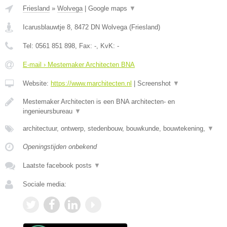
Friesland
»
Wolvega
|
Google maps
▼
Icarusblauwtje 8
,
8472 DN
Wolvega
(
Friesland
)
Tel:
0561 851 898
, Fax:
-
, KvK:
-
E-mail › Mestemaker Architecten BNA
Website:
https://www.marchitecten.nl
|
Screenshot
▼
Mestemaker Architecten is een BNA architecten- en
ingenieursbureau
▼
architectuur, ontwerp, stedenbouw, bouwkunde, bouwtekening,
▼
Openingstijden onbekend
Laatste facebook posts
▼
Sociale media: