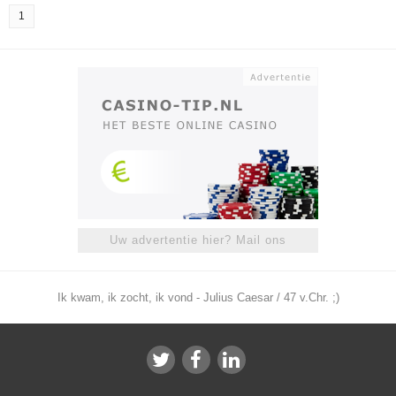
1
Uw advertentie hier? Mail ons
Ik kwam, ik zocht, ik vond - Julius Caesar / 47 v.Chr. ;)