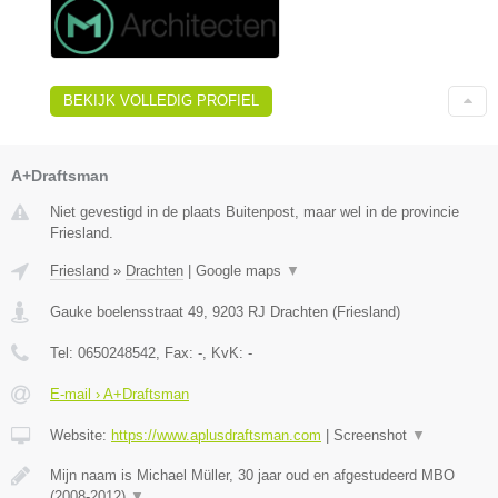
BEKIJK VOLLEDIG PROFIEL
A+Draftsman
Niet gevestigd in de plaats Buitenpost, maar wel in de provincie
Friesland.
Friesland
»
Drachten
|
Google maps
▼
Gauke boelensstraat 49
,
9203 RJ
Drachten
(
Friesland
)
Tel:
0650248542
, Fax:
-
, KvK:
-
E-mail › A+Draftsman
Website:
https://www.aplusdraftsman.com
|
Screenshot
▼
Mijn naam is Michael Müller, 30 jaar oud en afgestudeerd MBO
(2008-2012)
▼