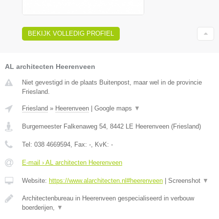
BEKIJK VOLLEDIG PROFIEL
AL architecten Heerenveen
Niet gevestigd in de plaats Buitenpost, maar wel in de provincie
Friesland.
Friesland
»
Heerenveen
|
Google maps
▼
Burgemeester Falkenaweg 54
,
8442 LE
Heerenveen
(
Friesland
)
Tel:
038 4669594
, Fax:
-
, KvK:
-
E-mail › AL architecten Heerenveen
Website:
https://www.alarchitecten.nl#heerenveen
|
Screenshot
▼
Architectenbureau in Heerenveen gespecialiseerd in verbouw
boerderijen,
▼