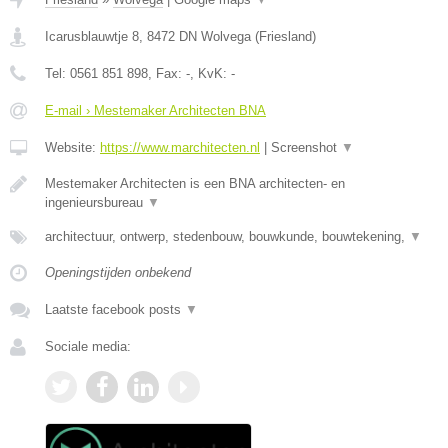
Icarusblauwtje 8
,
8472 DN
Wolvega
(
Friesland
)
Tel:
0561 851 898
, Fax:
-
, KvK:
-
E-mail › Mestemaker Architecten BNA
Website:
https://www.marchitecten.nl
|
Screenshot
▼
Mestemaker Architecten is een BNA architecten- en
ingenieursbureau
▼
architectuur, ontwerp, stedenbouw, bouwkunde, bouwtekening,
▼
Openingstijden onbekend
Laatste facebook posts
▼
Sociale media: