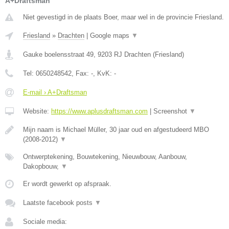
A+Draftsman
Niet gevestigd in de plaats Boer, maar wel in de provincie Friesland.
Friesland
»
Drachten
|
Google maps
▼
Gauke boelensstraat 49
,
9203 RJ
Drachten
(
Friesland
)
Tel:
0650248542
, Fax:
-
, KvK:
-
E-mail › A+Draftsman
Website:
https://www.aplusdraftsman.com
|
Screenshot
▼
Mijn naam is Michael Müller, 30 jaar oud en afgestudeerd MBO
(2008-2012)
▼
Ontwerptekening, Bouwtekening, Nieuwbouw, Aanbouw,
Dakopbouw,
▼
Er wordt gewerkt op afspraak.
Laatste facebook posts
▼
Sociale media: