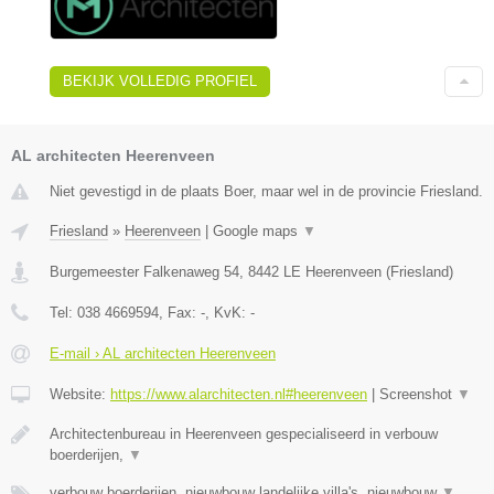
BEKIJK VOLLEDIG PROFIEL
AL architecten Heerenveen
Niet gevestigd in de plaats Boer, maar wel in de provincie Friesland.
Friesland
»
Heerenveen
|
Google maps
▼
Burgemeester Falkenaweg 54
,
8442 LE
Heerenveen
(
Friesland
)
Tel:
038 4669594
, Fax:
-
, KvK:
-
E-mail › AL architecten Heerenveen
Website:
https://www.alarchitecten.nl#heerenveen
|
Screenshot
▼
Architectenbureau in Heerenveen gespecialiseerd in verbouw
boerderijen,
▼
verbouw boerderijen, nieuwbouw landelijke villa's, nieuwbouw
▼