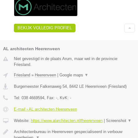
BEKIJK VOLLEDIG PROFIEL
AL architecten Heerenveen
Niet gevestigd in de plaats Arum, maar wel in de provincie
Friesland.
Friesland
»
Heerenveen
|
Google maps
▼
Burgemeester Falkenaweg 54
,
8442 LE
Heerenveen
(
Friesland
)
Tel:
038 4669594
, Fax:
-
, KvK:
-
E-mail › AL architecten Heerenveen
Website:
https://www.alarchitecten.nl#heerenveen
|
Screenshot
▼
Architectenbureau in Heerenveen gespecialiseerd in verbouw
boerderijen,
▼