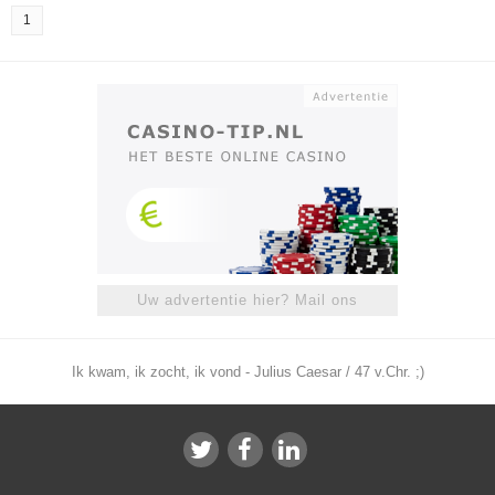
1
Uw advertentie hier? Mail ons
Ik kwam, ik zocht, ik vond - Julius Caesar / 47 v.Chr. ;)