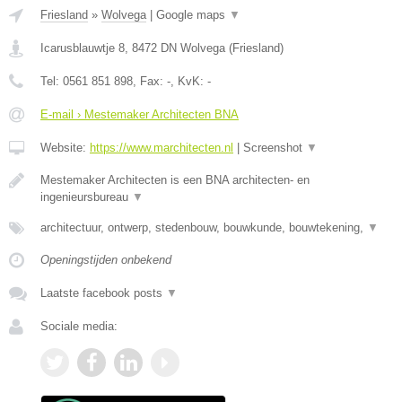
Friesland
»
Wolvega
|
Google maps
▼
Icarusblauwtje 8
,
8472 DN
Wolvega
(
Friesland
)
Tel:
0561 851 898
, Fax:
-
, KvK:
-
E-mail › Mestemaker Architecten BNA
Website:
https://www.marchitecten.nl
|
Screenshot
▼
Mestemaker Architecten is een BNA architecten- en
ingenieursbureau
▼
architectuur, ontwerp, stedenbouw, bouwkunde, bouwtekening,
▼
Openingstijden onbekend
Laatste facebook posts
▼
Sociale media: