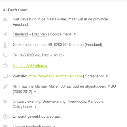
A+Draftsman
Niet gevestigd in de plaats Arum, maar wel in de provincie
Friesland.
Friesland
»
Drachten
|
Google maps
▼
Gauke boelensstraat 49
,
9203 RJ
Drachten
(
Friesland
)
Tel:
0650248542
, Fax:
-
, KvK:
-
E-mail › A+Draftsman
Website:
https://www.aplusdraftsman.com
|
Screenshot
▼
Mijn naam is Michael Müller, 30 jaar oud en afgestudeerd MBO
(2008-2012)
▼
Ontwerptekening, Bouwtekening, Nieuwbouw, Aanbouw,
Dakopbouw,
▼
Er wordt gewerkt op afspraak.
Laatste facebook posts
▼