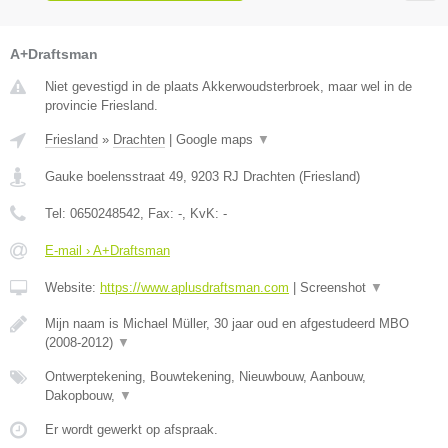
A+Draftsman
Niet gevestigd in de plaats Akkerwoudsterbroek, maar wel in de
provincie Friesland.
Friesland
»
Drachten
|
Google maps
▼
Gauke boelensstraat 49
,
9203 RJ
Drachten
(
Friesland
)
Tel:
0650248542
, Fax:
-
, KvK:
-
E-mail › A+Draftsman
Website:
https://www.aplusdraftsman.com
|
Screenshot
▼
Mijn naam is Michael Müller, 30 jaar oud en afgestudeerd MBO
(2008-2012)
▼
Ontwerptekening, Bouwtekening, Nieuwbouw, Aanbouw,
Dakopbouw,
▼
Er wordt gewerkt op afspraak.