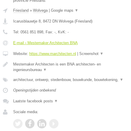
provincie Friesland.
Friesland
»
Wolvega
|
Google maps
▼
Icarusblauwtje 8
,
8472 DN
Wolvega
(
Friesland
)
Tel:
0561 851 898
, Fax:
-
, KvK:
-
E-mail › Mestemaker Architecten BNA
Website:
https://www.marchitecten.nl
|
Screenshot
▼
Mestemaker Architecten is een BNA architecten- en
ingenieursbureau
▼
architectuur, ontwerp, stedenbouw, bouwkunde, bouwtekening,
▼
Openingstijden onbekend
Laatste facebook posts
▼
Sociale media: