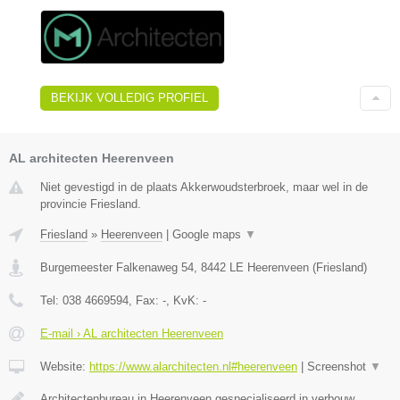
BEKIJK VOLLEDIG PROFIEL
AL architecten Heerenveen
Niet gevestigd in de plaats Akkerwoudsterbroek, maar wel in de
provincie Friesland.
Friesland
»
Heerenveen
|
Google maps
▼
Burgemeester Falkenaweg 54
,
8442 LE
Heerenveen
(
Friesland
)
Tel:
038 4669594
, Fax:
-
, KvK:
-
E-mail › AL architecten Heerenveen
Website:
https://www.alarchitecten.nl#heerenveen
|
Screenshot
▼
Architectenbureau in Heerenveen gespecialiseerd in verbouw