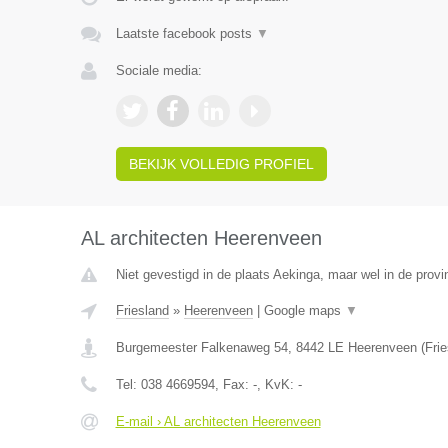
Laatste facebook posts
▼
Sociale media:
BEKIJK VOLLEDIG PROFIEL
AL architecten Heerenveen
Niet gevestigd in de plaats Aekinga, maar wel in de provi
Friesland
»
Heerenveen
|
Google maps
▼
Burgemeester Falkenaweg 54
,
8442 LE
Heerenveen
(
Fri
Tel:
038 4669594
, Fax:
-
, KvK:
-
E-mail › AL architecten Heerenveen