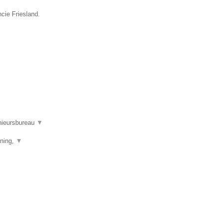
ncie Friesland.
nieursbureau
▼
ening,
▼