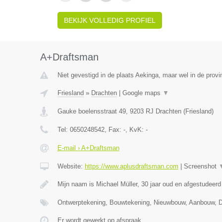
BEKIJK VOLLEDIG PROFIEL
A+Draftsman
Niet gevestigd in de plaats Aekinga, maar wel in de provi
Friesland
»
Drachten
|
Google maps
▼
Gauke boelensstraat 49
,
9203 RJ
Drachten
(
Friesland
)
Tel:
0650248542
, Fax:
-
, KvK:
-
E-mail › A+Draftsman
Website:
https://www.aplusdraftsman.com
|
Screenshot
Mijn naam is Michael Müller, 30 jaar oud en afgestudee
Ontwerptekening, Bouwtekening, Nieuwbouw, Aanbouw,
Er wordt gewerkt op afspraak.