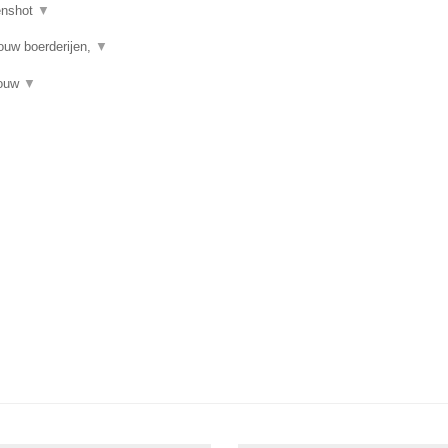
enshot
▼
ouw boerderijen,
▼
bouw
▼