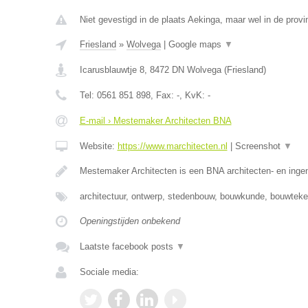
Niet gevestigd in de plaats Aekinga, maar wel in de provi
Friesland
»
Wolvega
|
Google maps
▼
Icarusblauwtje 8
,
8472 DN
Wolvega
(
Friesland
)
Tel:
0561 851 898
, Fax:
-
, KvK:
-
E-mail › Mestemaker Architecten BNA
Website:
https://www.marchitecten.nl
|
Screenshot
▼
Mestemaker Architecten is een BNA architecten- en inge
architectuur, ontwerp, stedenbouw, bouwkunde, bouwtek
Openingstijden onbekend
Laatste facebook posts
▼
Sociale media: