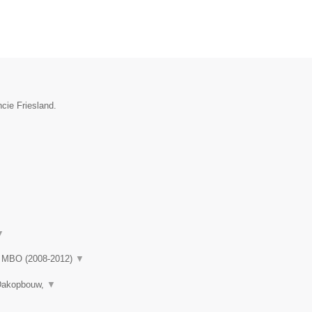
ncie Friesland.
▼
rd MBO (2008-2012)
▼
 Dakopbouw,
▼