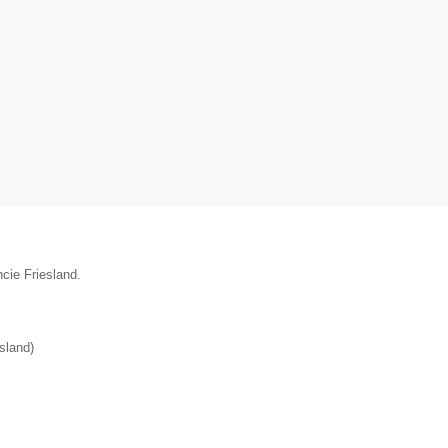
ncie Friesland.
esland
)