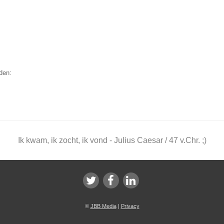
den:
Ik kwam, ik zocht, ik vond - Julius Caesar / 47 v.Chr. ;)
©
JBB Media
|
Privacy