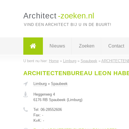
Architect
-zoeken.nl
VIND EEN ARCHITECT BIJ U IN DE BUURT!
Nieuws
Zoeken
Contact
U bent nu hier:
Home
»
Limburg
»
Spaubeek
»
ARCHITECTEN
ARCHITECTENBUREAU LEON HAB
Limburg
»
Spaubeek
Heggerweg 4
6176 RB
Spaubeek
(
Limburg
)
Tel:
06-28552606
Fax:
-
KvK:
-