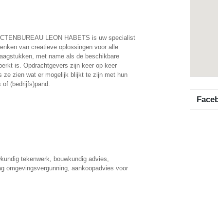
CTENBUREAU LEON HABETS is uw specialist
denken van creatieve oplossingen voor alle
aagstukken, met name als de beschikbare
perkt is. Opdrachtgevers zijn keer op keer
s ze zien wat er mogelijk blijkt te zijn met hun
 of (bedrijfs)pand.
Face
uwkundig tekenwerk, bouwkundig advies,
aag omgevingsvergunning, aankoopadvies voor