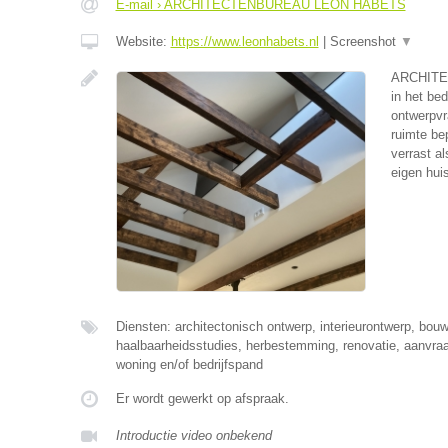
E-mail › ARCHITECTENBUREAU LEON HABETS
Website:
https://www.leonhabets.nl
|
Screenshot
▼
ARCHITE
in het be
ontwerpvr
ruimte be
verrast al
eigen huis
Diensten: architectonisch ontwerp, interieurontwerp, bo
haalbaarheidsstudies, herbestemming, renovatie, aanvr
woning en/of bedrijfspand
Er wordt gewerkt op afspraak.
Introductie video onbekend