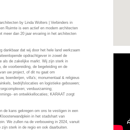
chitecten by Linda Wolters | Verbinders in
en Ruimte is een actief en modern architecten
t meer dan 20 jaar ervaring in het architecten
rg dankbaar dat wij door het hele land werkzaam
 uiteenlopende opdrachtgever in zowel de
re als de zakelijke markt. Wij zijn sterk in
, de voorbereiding, de begeleiding en de
 van uw project, of dit nu gaat om
w, boerderijen, villa's; monumentaal & religieus
inkels, bedrijfslocaties en logistieke gebouwen;
zorgcomplexen; verduurzaming;
mings- en ontwikkellocaties; KARAAT zorgt
en de kans gekregen om ons te vestigen in een
Kloosterwandplein in het stadshart van
in. We zullen na de verbouwing in 2024, vanuit
ijn sterk in de regio en ook daarbuiten.