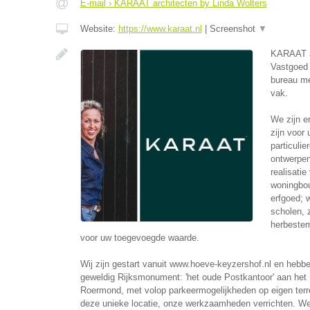
E-mail › KARAAT architecten by Linda Wolters
Website:
https://www.karaat.nl
|
Screenshot
▼
KARAAT ar
Vastgoed 
bureau me
vak.
We zijn e
zijn voor
particulie
ontwerpen
realisatie
woningbou
erfgoed; w
scholen, 
herbestem
voor uw toegevoegde waarde.
Wij zijn gestart vanuit www.hoeve-keyzershof.nl en hebb
geweldig Rijksmonument: 'het oude Postkantoor' aan het 
Roermond, met volop parkeermogelijkheden op eigen terre
deze unieke locatie, onze werkzaamheden verrichten. We z