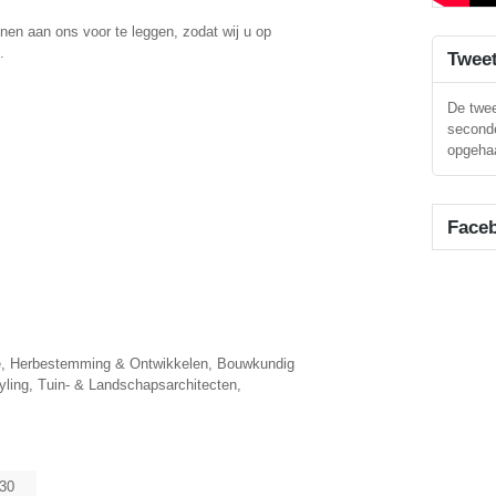
en aan ons voor te leggen, zodat wij u op
.
Twee
De twee
seconde
opgehaa
Face
ie, Herbestemming & Ontwikkelen, Bouwkundig
yling, Tuin- & Landschapsarchitecten,
:30