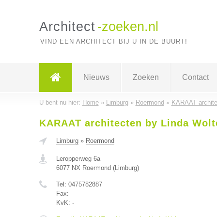
Architect
-zoeken.nl
VIND EEN ARCHITECT BIJ U IN DE BUURT!
Nieuws
Zoeken
Contact
U bent nu hier:
Home
»
Limburg
»
Roermond
»
KARAAT archite
KARAAT architecten by Linda Wolt
Limburg
»
Roermond
Leropperweg 6a
6077 NX
Roermond
(
Limburg
)
Tel:
0475782887
Fax:
-
KvK:
-