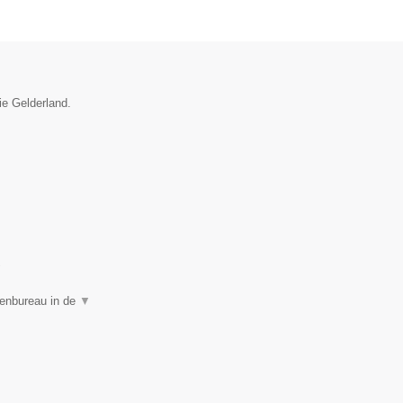
ie Gelderland.
▼
tenbureau in de
▼