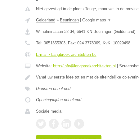
Niet gevestigd in de plaats Teuge, maar wel in de provinc
Gelderland
»
Beuningen
|
Google maps
▼
Wilhelminalaan 32-34
,
6641 KN
Beuningen
(
Gelderland
)
Tel:
0651355303
, Fax:
024 3778069
, KvK:
10029498
E-mail › Langbroek architekten bc
Website:
http://info@langbroekarchitekten.nl
|
Screensho
Vanaf uw eerste idee tot en met de uiteindelijke opleveri
Diensten onbekend
Openingstijden onbekend
Sociale media: