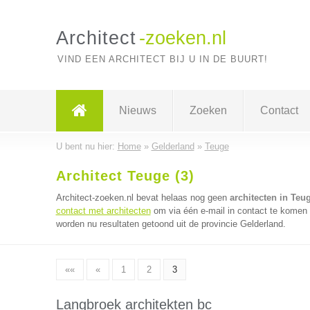
Architect
-zoeken.nl
VIND EEN ARCHITECT BIJ U IN DE BUURT!
Nieuws
Zoeken
Contact
U bent nu hier:
Home
»
Gelderland
»
Teuge
Architect Teuge (3)
Architect-zoeken.nl bevat helaas nog geen
architecten in Teu
contact met architecten
om via één e-mail in contact te komen 
worden nu resultaten getoond uit de provincie Gelderland.
««
«
1
2
3
Langbroek architekten bc