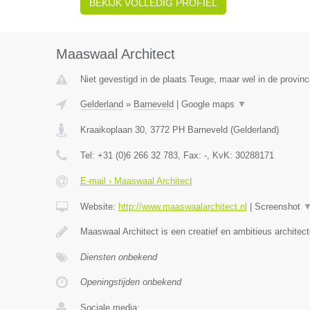
BEKIJK VOLLEDIG PROFIEL
Maaswaal Architect
Niet gevestigd in de plaats Teuge, maar wel in de provinc
Gelderland
»
Barneveld
|
Google maps
▼
Kraaikoplaan 30
,
3772 PH
Barneveld
(
Gelderland
)
Tel:
+31 (0)6 266 32 783
, Fax:
-
, KvK:
30288171
E-mail › Maaswaal Architect
Website:
http://www.maaswaalarchitect.nl
|
Screenshot
Maaswaal Architect is een creatief en ambitieus architec
Diensten onbekend
Openingstijden onbekend
Sociale media: