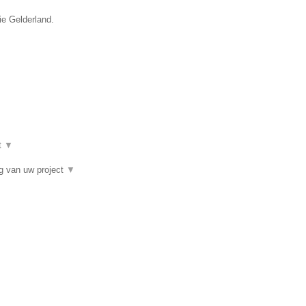
ie Gelderland.
t
▼
ng van uw project
▼