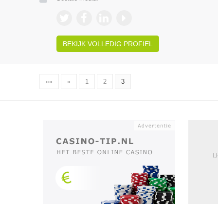
BEKIJK VOLLEDIG PROFIEL
««
«
1
2
3
U