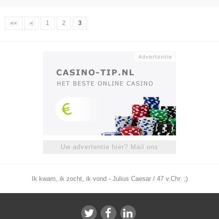
««
«
1
2
3
Uw advertentie hier? Mail ons
Ik kwam, ik zocht, ik vond - Julius Caesar / 47 v.Chr. ;)