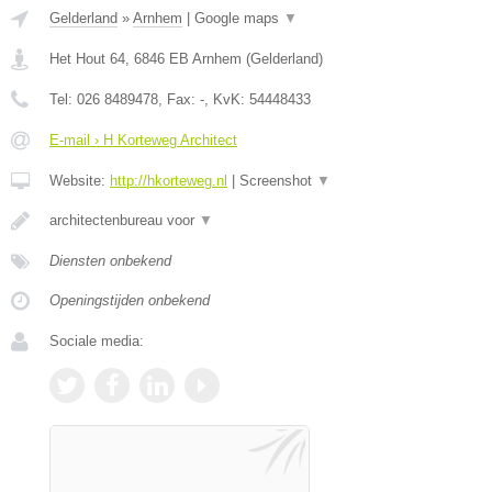
Gelderland
»
Arnhem
|
Google maps
▼
Het Hout 64
,
6846 EB
Arnhem
(
Gelderland
)
Tel:
026 8489478
, Fax:
-
, KvK:
54448433
E-mail › H Korteweg Architect
Website:
http://hkorteweg.nl
|
Screenshot
▼
architectenbureau voor
▼
Diensten onbekend
Openingstijden onbekend
Sociale media: