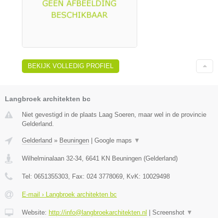
BEKIJK VOLLEDIG PROFIEL
Langbroek architekten bc
Niet gevestigd in de plaats Laag Soeren, maar wel in de provincie
Gelderland.
Gelderland
»
Beuningen
|
Google maps
▼
Wilhelminalaan 32-34
,
6641 KN
Beuningen
(
Gelderland
)
Tel:
0651355303
, Fax:
024 3778069
, KvK:
10029498
E-mail › Langbroek architekten bc
Website:
http://info@langbroekarchitekten.nl
|
Screenshot
▼