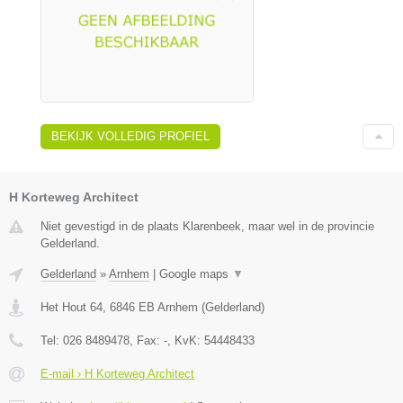
BEKIJK VOLLEDIG PROFIEL
H Korteweg Architect
Niet gevestigd in de plaats Klarenbeek, maar wel in de provincie
Gelderland.
Gelderland
»
Arnhem
|
Google maps
▼
Het Hout 64
,
6846 EB
Arnhem
(
Gelderland
)
Tel:
026 8489478
, Fax:
-
, KvK:
54448433
E-mail › H Korteweg Architect