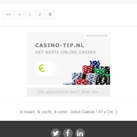
««
«
1
2
3
Uw advertentie hier? Mail ons
Ik kwam, ik zocht, ik vond - Julius Caesar / 47 v.Chr. ;)