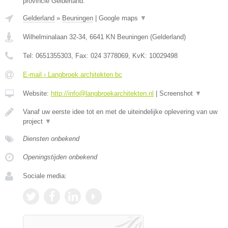
provincie Gelderland.
Gelderland
»
Beuningen
|
Google maps
▼
Wilhelminalaan 32-34
,
6641 KN
Beuningen
(
Gelderland
)
Tel:
0651355303
, Fax:
024 3778069
, KvK:
10029498
E-mail › Langbroek architekten bc
Website:
http://info@langbroekarchitekten.nl
|
Screenshot
▼
Vanaf uw eerste idee tot en met de uiteindelijke oplevering van uw
project
▼
Diensten onbekend
Openingstijden onbekend
Sociale media: