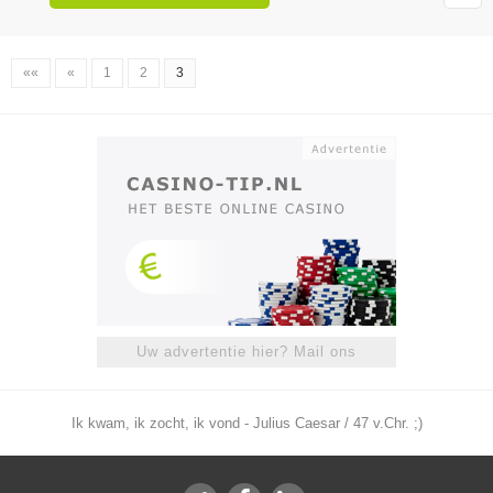
««
«
1
2
3
Uw advertentie hier? Mail ons
Ik kwam, ik zocht, ik vond - Julius Caesar / 47 v.Chr. ;)