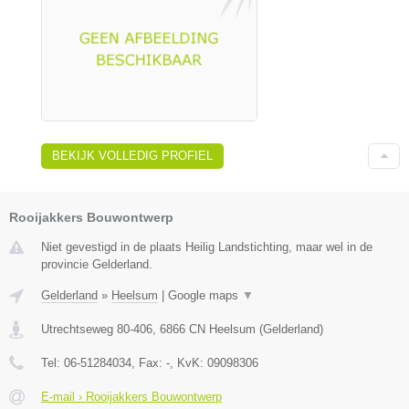
BEKIJK VOLLEDIG PROFIEL
Rooijakkers Bouwontwerp
Niet gevestigd in de plaats Heilig Landstichting, maar wel in de
provincie Gelderland.
Gelderland
»
Heelsum
|
Google maps
▼
Utrechtseweg 80-406
,
6866 CN
Heelsum
(
Gelderland
)
Tel:
06-51284034
, Fax:
-
, KvK:
09098306
E-mail › Rooijakkers Bouwontwerp