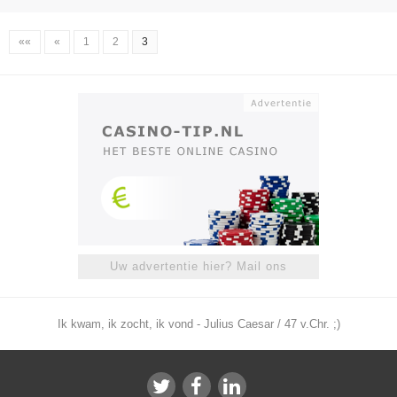
««
«
1
2
3
Uw advertentie hier? Mail ons
Ik kwam, ik zocht, ik vond - Julius Caesar / 47 v.Chr. ;)