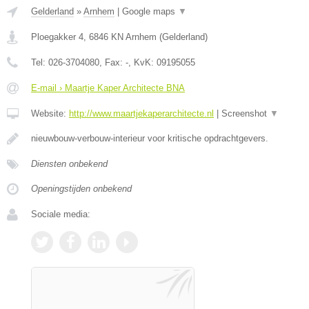
Gelderland
»
Arnhem
|
Google maps
▼
Ploegakker 4
,
6846 KN
Arnhem
(
Gelderland
)
Tel:
026-3704080
, Fax:
-
, KvK:
09195055
E-mail › Maartje Kaper Architecte BNA
Website:
http://www.maartjekaperarchitecte.nl
|
Screenshot
▼
nieuwbouw-verbouw-interieur voor kritische opdrachtgevers.
Diensten onbekend
Openingstijden onbekend
Sociale media: