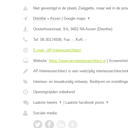
Niet gevestigd in de plaats Zwiggelte, maar wel in de pro
Drenthe
»
Assen
|
Google maps
▼
Oosterhoutstraat, 9-b
,
9401 NA
Assen
(
Drenthe
)
Tel:
06-30174938
, Fax:
-
, KvK:
-
E-mail › AP-Interieurarchitect
Website:
https://www.ap-interieurarchitect.nl
|
Screensho
AP-Interieurarchitect is een veelzijdig interieurarchitecte
Interieur- en bouwkundig ontwerp, Bedrijven en instellinge
Openingstijden onbekend
Laatste tweets
▼
|
Laatste facebook posts
▼
Sociale media: