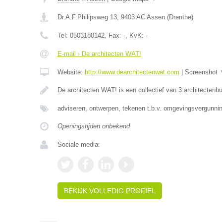
Dr.A.F.Philipsweg 13
,
9403 AC
Assen
(
Drenthe
)
Tel:
0503180142
, Fax:
-
, KvK:
-
E-mail › De architecten WAT!
Website:
http://www.dearchitectenwat.com
|
Screenshot
De architecten WAT! is een collectief van 3 architectenb
adviseren, ontwerpen, tekenen t.b.v. omgevingsvergunnin
Openingstijden onbekend
Sociale media:
BEKIJK VOLLEDIG PROFIEL