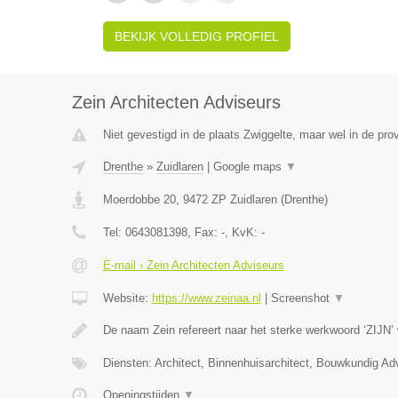
BEKIJK VOLLEDIG PROFIEL
Zein Architecten Adviseurs
Niet gevestigd in de plaats Zwiggelte, maar wel in de pro
Drenthe
»
Zuidlaren
|
Google maps
▼
Moerdobbe 20
,
9472 ZP
Zuidlaren
(
Drenthe
)
Tel:
0643081398
, Fax:
-
, KvK:
-
E-mail › Zein Architecten Adviseurs
Website:
https://www.zeinaa.nl
|
Screenshot
▼
De naam Zein refereert naar het sterke werkwoord ‘ZIJN’
Diensten: Architect, Binnenhuisarchitect, Bouwkundig Ad
Openingstijden
▼