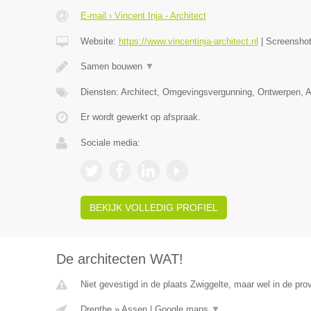
E-mail › Vincent Inja - Architect
Website:
https://www.vincentinja-architect.nl
|
Screensho
Samen bouwen
▼
Diensten: Architect, Omgevingsvergunning, Ontwerpen, 
Er wordt gewerkt op afspraak.
Sociale media:
BEKIJK VOLLEDIG PROFIEL
De architecten WAT!
Niet gevestigd in de plaats Zwiggelte, maar wel in de pro
Drenthe
»
Assen
|
Google maps
▼