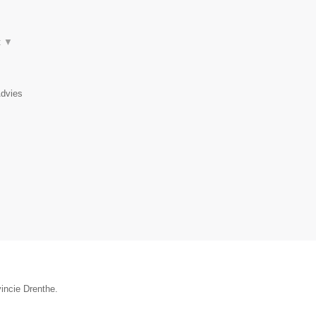
t
▼
Advies
vincie Drenthe.