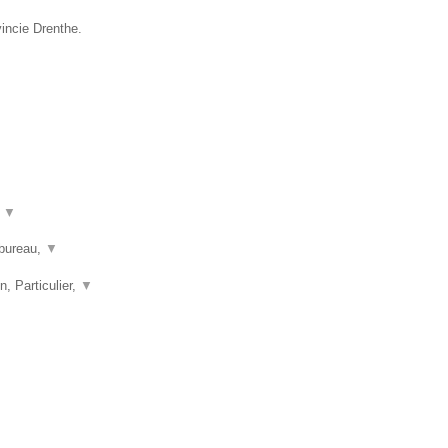
vincie Drenthe.
t
▼
nbureau,
▼
n, Particulier,
▼