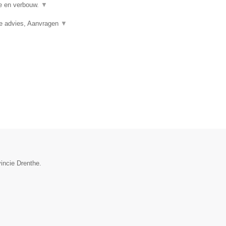
ie en verbouw.
▼
ie advies, Aanvragen
▼
vincie Drenthe.