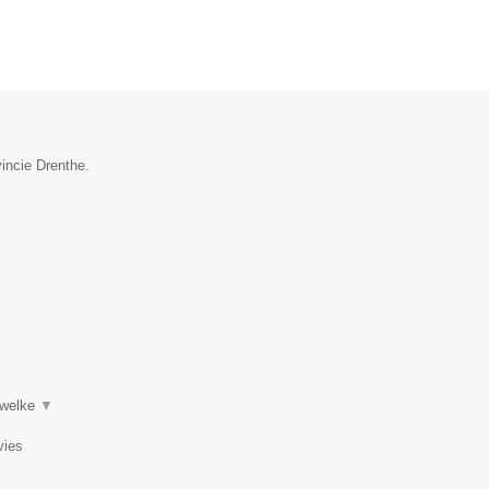
vincie Drenthe.
 welke
▼
vies