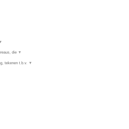
▼
ureaus, die
▼
g, tekenen t.b.v.
▼