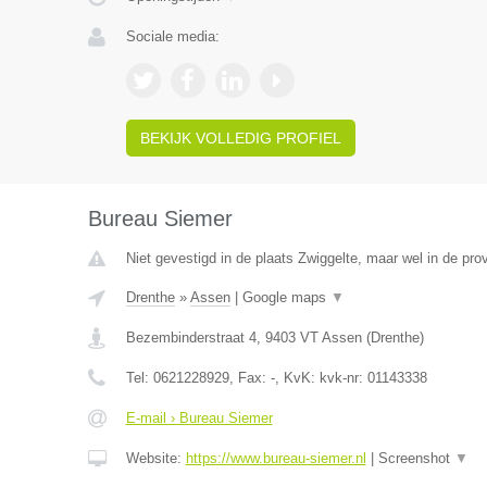
Sociale media:
BEKIJK VOLLEDIG PROFIEL
Bureau Siemer
Niet gevestigd in de plaats Zwiggelte, maar wel in de pro
Drenthe
»
Assen
|
Google maps
▼
Bezembinderstraat 4
,
9403 VT
Assen
(
Drenthe
)
Tel:
0621228929
, Fax:
-
, KvK:
kvk-nr: 01143338
E-mail › Bureau Siemer
Website:
https://www.bureau-siemer.nl
|
Screenshot
▼