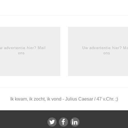
w advertentie hier? Mail
Uw advertentie hier? Ma
ons
ons
Ik kwam, ik zocht, ik vond - Julius Caesar / 47 v.Chr. ;)