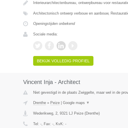
Interieurarchitectenbureau, ontwerpbureau voor restaurat
Architectonisch ontwerp verbouw en aanbouw, Restaurat
Openingstijden onbekend
Sociale media:
BEKIJK VOLLEDIG PROFIEL
Vincent Inja - Architect
Niet gevestigd in de plaats Zwiggelte, maar wel in de pro
Drenthe
»
Peize
|
Google maps
▼
Wederikweg, 2
,
9321 LJ
Peize
(
Drenthe
)
Tel:
-
, Fax:
-
, KvK:
-