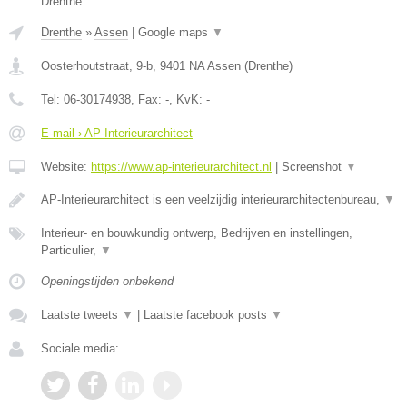
Drenthe.
Drenthe
»
Assen
|
Google maps
▼
Oosterhoutstraat, 9-b
,
9401 NA
Assen
(
Drenthe
)
Tel:
06-30174938
, Fax:
-
, KvK:
-
E-mail › AP-Interieurarchitect
Website:
https://www.ap-interieurarchitect.nl
|
Screenshot
▼
AP-Interieurarchitect is een veelzijdig interieurarchitectenbureau,
▼
Interieur- en bouwkundig ontwerp, Bedrijven en instellingen,
Particulier,
▼
Openingstijden onbekend
Laatste tweets
▼
|
Laatste facebook posts
▼
Sociale media: