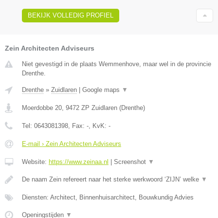
BEKIJK VOLLEDIG PROFIEL
Zein Architecten Adviseurs
Niet gevestigd in de plaats Wemmenhove, maar wel in de provincie
Drenthe.
Drenthe
»
Zuidlaren
|
Google maps
▼
Moerdobbe 20
,
9472 ZP
Zuidlaren
(
Drenthe
)
Tel:
0643081398
, Fax:
-
, KvK:
-
E-mail › Zein Architecten Adviseurs
Website:
https://www.zeinaa.nl
|
Screenshot
▼
De naam Zein refereert naar het sterke werkwoord ‘ZIJN’ welke
▼
Diensten: Architect, Binnenhuisarchitect, Bouwkundig Advies
Openingstijden
▼