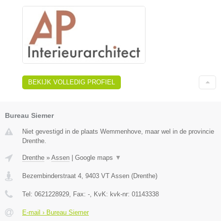
BEKIJK VOLLEDIG PROFIEL
Bureau Siemer
Niet gevestigd in de plaats Wemmenhove, maar wel in de provincie
Drenthe.
Drenthe
»
Assen
|
Google maps
▼
Bezembinderstraat 4
,
9403 VT
Assen
(
Drenthe
)
Tel:
0621228929
, Fax:
-
, KvK:
kvk-nr: 01143338
E-mail › Bureau Siemer