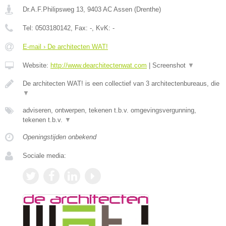
Dr.A.F.Philipsweg 13
,
9403 AC
Assen
(
Drenthe
)
Tel:
0503180142
, Fax:
-
, KvK:
-
E-mail › De architecten WAT!
Website:
http://www.dearchitectenwat.com
|
Screenshot
▼
De architecten WAT! is een collectief van 3 architectenbureaus, die
▼
adviseren, ontwerpen, tekenen t.b.v. omgevingsvergunning,
tekenen t.b.v.
▼
Openingstijden onbekend
Sociale media: