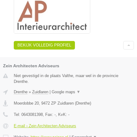
BEKIJK VOLLEDIG PROFIEL
Zein Architecten Adviseurs
Niet gevestigd in de plaats Valthe, maar wel in de provincie
Drenthe.
Drenthe
»
Zuidlaren
|
Google maps
▼
Moerdobbe 20
,
9472 ZP
Zuidlaren
(
Drenthe
)
Tel:
0643081398
, Fax:
-
, KvK:
-
E-mail › Zein Architecten Adviseurs