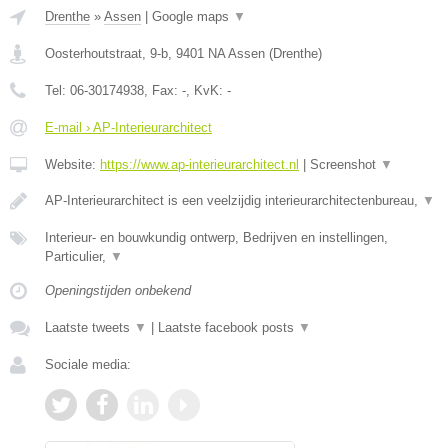
Drenthe
»
Assen
|
Google maps
▼
Oosterhoutstraat, 9-b
,
9401 NA
Assen
(
Drenthe
)
Tel:
06-30174938
, Fax:
-
, KvK:
-
E-mail › AP-Interieurarchitect
Website:
https://www.ap-interieurarchitect.nl
|
Screenshot
▼
AP-Interieurarchitect is een veelzijdig interieurarchitectenbureau,
▼
Interieur- en bouwkundig ontwerp, Bedrijven en instellingen,
Particulier,
▼
Openingstijden onbekend
Laatste tweets
▼
|
Laatste facebook posts
▼
Sociale media: