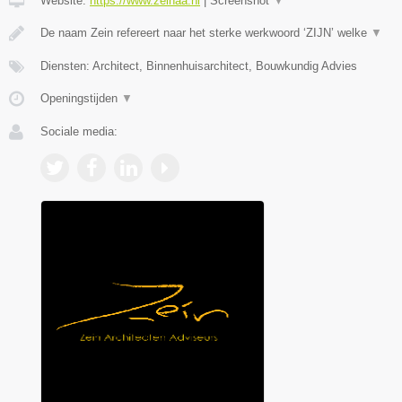
Website:
https://www.zeinaa.nl
|
Screenshot
▼
De naam Zein refereert naar het sterke werkwoord ‘ZIJN’ welke
▼
Diensten: Architect, Binnenhuisarchitect, Bouwkundig Advies
Openingstijden
▼
Sociale media: