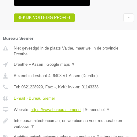
BEKIJK VOLLEDIG PROFIEL
Bureau Siemer
Niet gevestigd in de plaats Valthe, maar wel in de provincie
Drenthe.
Drenthe
»
Assen
|
Google maps
▼
Bezembinderstraat 4
,
9403 VT
Assen
(
Drenthe
)
Tel:
0621228929
, Fax:
-
, KvK:
kvk-nr: 01143338
E-mail › Bureau Siemer
Website:
https://www.bureau-siemer.nl
|
Screenshot
▼
Interieurarchitectenbureau, ontwerpbureau voor restauratie en
verbouw.
▼
Architectonisch ontwerp verbouw en aanbouw, Restauratie advies,