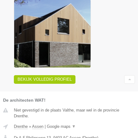
BEKIJK VOLLEDIG PROFIEL
De architecten WAT!
Niet gevestigd in de plaats Valthe, maar wel in de provincie
Drenthe.
Drenthe
»
Assen
|
Google maps
▼
Dr.A.F.Philipsweg 13
,
9403 AC
Assen
(
Drenthe
)