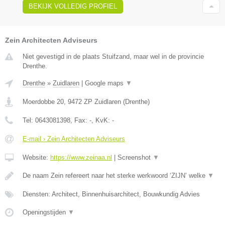
BEKIJK VOLLEDIG PROFIEL
Zein Architecten Adviseurs
Niet gevestigd in de plaats Stuifzand, maar wel in de provincie
Drenthe.
Drenthe
»
Zuidlaren
|
Google maps
▼
Moerdobbe 20
,
9472 ZP
Zuidlaren
(
Drenthe
)
Tel:
0643081398
, Fax:
-
, KvK:
-
E-mail › Zein Architecten Adviseurs
Website:
https://www.zeinaa.nl
|
Screenshot
▼
De naam Zein refereert naar het sterke werkwoord ‘ZIJN’ welke
▼
Diensten: Architect, Binnenhuisarchitect, Bouwkundig Advies
Openingstijden
▼