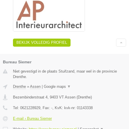
BEKIJK VOLLEDIG PROFIEL
Bureau Siemer
Niet gevestigd in de plaats Stuifzand, maar wel in de provincie
Drenthe.
Drenthe
»
Assen
|
Google maps
▼
Bezembinderstraat 4
,
9403 VT
Assen
(
Drenthe
)
Tel:
0621228929
, Fax:
-
, KvK:
kvk-nr: 01143338
E-mail › Bureau Siemer