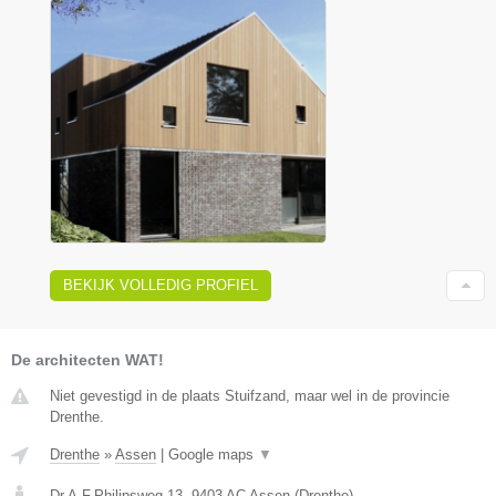
BEKIJK VOLLEDIG PROFIEL
De architecten WAT!
Niet gevestigd in de plaats Stuifzand, maar wel in de provincie
Drenthe.
Drenthe
»
Assen
|
Google maps
▼
Dr.A.F.Philipsweg 13
,
9403 AC
Assen
(
Drenthe
)