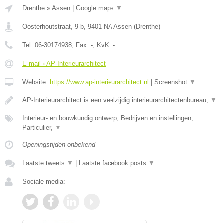
Drenthe
»
Assen
|
Google maps
▼
Oosterhoutstraat, 9-b
,
9401 NA
Assen
(
Drenthe
)
Tel:
06-30174938
, Fax:
-
, KvK:
-
E-mail › AP-Interieurarchitect
Website:
https://www.ap-interieurarchitect.nl
|
Screenshot
▼
AP-Interieurarchitect is een veelzijdig interieurarchitectenbureau,
▼
Interieur- en bouwkundig ontwerp, Bedrijven en instellingen,
Particulier,
▼
Openingstijden onbekend
Laatste tweets
▼
|
Laatste facebook posts
▼
Sociale media: