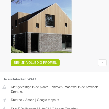
BEKIJK VOLLEDIG PROFIEL
De architecten WAT!
Niet gevestigd in de plaats Schieven, maar wel in de provincie
Drenthe.
Drenthe
»
Assen
|
Google maps
▼
Dr.A.F.Philipsweg 13
,
9403 AC
Assen
(
Drenthe
)