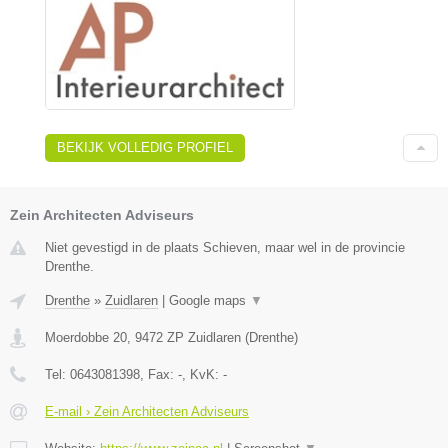
BEKIJK VOLLEDIG PROFIEL
Zein Architecten Adviseurs
Niet gevestigd in de plaats Schieven, maar wel in de provincie
Drenthe.
Drenthe
»
Zuidlaren
|
Google maps
▼
Moerdobbe 20
,
9472 ZP
Zuidlaren
(
Drenthe
)
Tel:
0643081398
, Fax:
-
, KvK:
-
E-mail › Zein Architecten Adviseurs