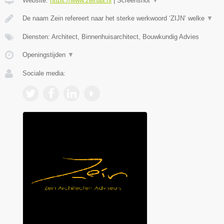
Website:
https://www.zeinaa.nl
|
Screenshot
▼
De naam Zein refereert naar het sterke werkwoord ‘ZIJN’ welke
▼
Diensten: Architect, Binnenhuisarchitect, Bouwkundig Advies
Openingstijden
▼
Sociale media: