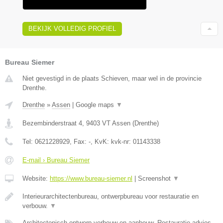
BEKIJK VOLLEDIG PROFIEL
Bureau Siemer
Niet gevestigd in de plaats Schieven, maar wel in de provincie
Drenthe.
Drenthe
»
Assen
|
Google maps
▼
Bezembinderstraat 4
,
9403 VT
Assen
(
Drenthe
)
Tel:
0621228929
, Fax:
-
, KvK:
kvk-nr: 01143338
E-mail › Bureau Siemer
Website:
https://www.bureau-siemer.nl
|
Screenshot
▼
Interieurarchitectenbureau, ontwerpbureau voor restauratie en
verbouw.
▼
Architectonisch ontwerp verbouw en aanbouw, Restauratie advies,