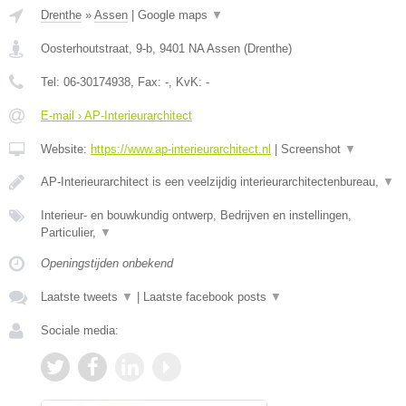
Drenthe
»
Assen
|
Google maps
▼
Oosterhoutstraat, 9-b
,
9401 NA
Assen
(
Drenthe
)
Tel:
06-30174938
, Fax:
-
, KvK:
-
E-mail › AP-Interieurarchitect
Website:
https://www.ap-interieurarchitect.nl
|
Screenshot
▼
AP-Interieurarchitect is een veelzijdig interieurarchitectenbureau,
▼
Interieur- en bouwkundig ontwerp, Bedrijven en instellingen,
Particulier,
▼
Openingstijden onbekend
Laatste tweets
▼
|
Laatste facebook posts
▼
Sociale media: