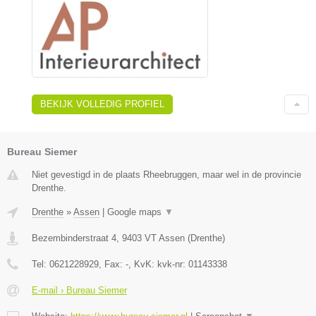
BEKIJK VOLLEDIG PROFIEL
Bureau Siemer
Niet gevestigd in de plaats Rheebruggen, maar wel in de provincie
Drenthe.
Drenthe
»
Assen
|
Google maps
▼
Bezembinderstraat 4
,
9403 VT
Assen
(
Drenthe
)
Tel:
0621228929
, Fax:
-
, KvK:
kvk-nr: 01143338
E-mail › Bureau Siemer