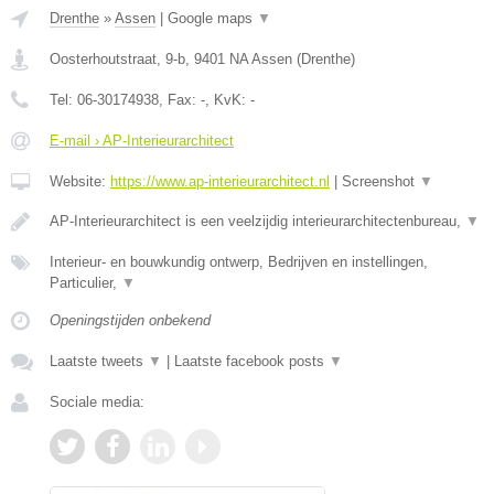
Drenthe
»
Assen
|
Google maps
▼
Oosterhoutstraat, 9-b
,
9401 NA
Assen
(
Drenthe
)
Tel:
06-30174938
, Fax:
-
, KvK:
-
E-mail › AP-Interieurarchitect
Website:
https://www.ap-interieurarchitect.nl
|
Screenshot
▼
AP-Interieurarchitect is een veelzijdig interieurarchitectenbureau,
▼
Interieur- en bouwkundig ontwerp, Bedrijven en instellingen,
Particulier,
▼
Openingstijden onbekend
Laatste tweets
▼
|
Laatste facebook posts
▼
Sociale media: