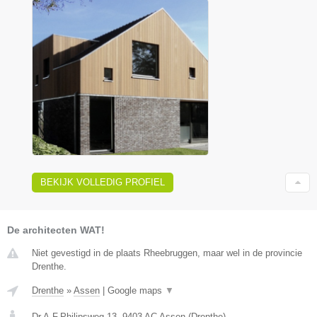
BEKIJK VOLLEDIG PROFIEL
De architecten WAT!
Niet gevestigd in de plaats Rheebruggen, maar wel in de provincie
Drenthe.
Drenthe
»
Assen
|
Google maps
▼
Dr.A.F.Philipsweg 13
,
9403 AC
Assen
(
Drenthe
)