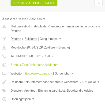
BEKIJK VOLLEDIG PROFIEL
Zein Architecten Adviseurs
Niet gevestigd in de plaats Rheebruggen, maar wel in de provincie
Drenthe.
Drenthe
»
Zuidlaren
|
Google maps
▼
Moerdobbe 20
,
9472 ZP
Zuidlaren
(
Drenthe
)
Tel:
0643081398
, Fax:
-
, KvK:
-
E-mail › Zein Architecten Adviseurs
Website:
https://www.zeinaa.nl
|
Screenshot
▼
De naam Zein refereert naar het sterke werkwoord ‘ZIJN’ welke
▼
Diensten: Architect, Binnenhuisarchitect, Bouwkundig Advies
Openingstijden
▼