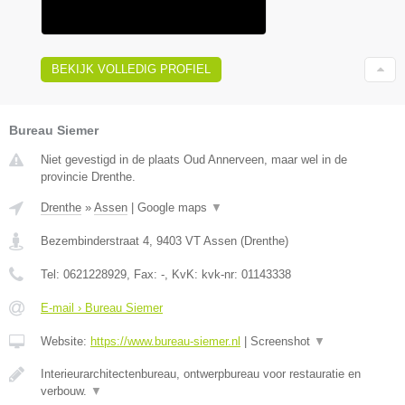
BEKIJK VOLLEDIG PROFIEL
Bureau Siemer
Niet gevestigd in de plaats Oud Annerveen, maar wel in de
provincie Drenthe.
Drenthe
»
Assen
|
Google maps
▼
Bezembinderstraat 4
,
9403 VT
Assen
(
Drenthe
)
Tel:
0621228929
, Fax:
-
, KvK:
kvk-nr: 01143338
E-mail › Bureau Siemer
Website:
https://www.bureau-siemer.nl
|
Screenshot
▼
Interieurarchitectenbureau, ontwerpbureau voor restauratie en
verbouw.
▼