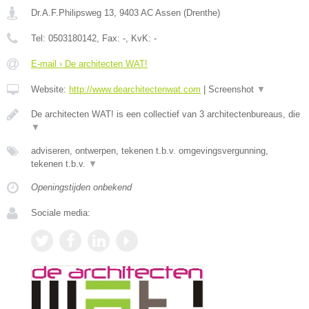
Dr.A.F.Philipsweg 13
,
9403 AC
Assen
(
Drenthe
)
Tel:
0503180142
, Fax:
-
, KvK:
-
E-mail › De architecten WAT!
Website:
http://www.dearchitectenwat.com
|
Screenshot
▼
De architecten WAT! is een collectief van 3 architectenbureaus, die
▼
adviseren, ontwerpen, tekenen t.b.v. omgevingsvergunning,
tekenen t.b.v.
▼
Openingstijden onbekend
Sociale media: