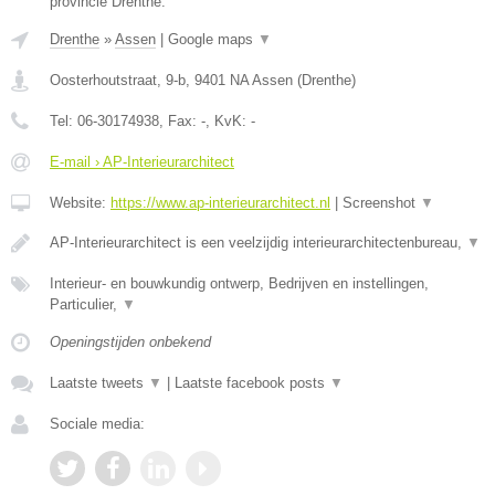
provincie Drenthe.
Drenthe
»
Assen
|
Google maps
▼
Oosterhoutstraat, 9-b
,
9401 NA
Assen
(
Drenthe
)
Tel:
06-30174938
, Fax:
-
, KvK:
-
E-mail › AP-Interieurarchitect
Website:
https://www.ap-interieurarchitect.nl
|
Screenshot
▼
AP-Interieurarchitect is een veelzijdig interieurarchitectenbureau,
▼
Interieur- en bouwkundig ontwerp, Bedrijven en instellingen,
Particulier,
▼
Openingstijden onbekend
Laatste tweets
▼
|
Laatste facebook posts
▼
Sociale media: