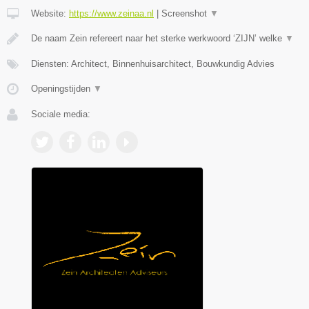
Website:
https://www.zeinaa.nl
|
Screenshot
▼
De naam Zein refereert naar het sterke werkwoord ‘ZIJN’ welke
▼
Diensten: Architect, Binnenhuisarchitect, Bouwkundig Advies
Openingstijden
▼
Sociale media: