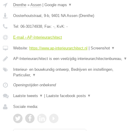
Drenthe
»
Assen
|
Google maps
▼
Oosterhoutstraat, 9-b
,
9401 NA
Assen
(
Drenthe
)
Tel:
06-30174938
, Fax:
-
, KvK:
-
E-mail › AP-Interieurarchitect
Website:
https://www.ap-interieurarchitect.nl
|
Screenshot
▼
AP-Interieurarchitect is een veelzijdig interieurarchitectenbureau,
▼
Interieur- en bouwkundig ontwerp, Bedrijven en instellingen,
Particulier,
▼
Openingstijden onbekend
Laatste tweets
▼
|
Laatste facebook posts
▼
Sociale media: