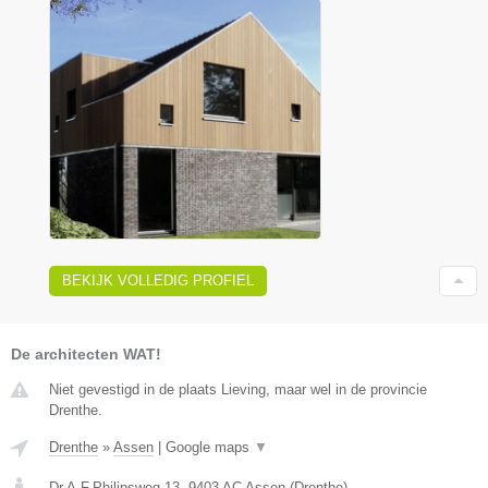
BEKIJK VOLLEDIG PROFIEL
De architecten WAT!
Niet gevestigd in de plaats Lieving, maar wel in de provincie
Drenthe.
Drenthe
»
Assen
|
Google maps
▼
Dr.A.F.Philipsweg 13
,
9403 AC
Assen
(
Drenthe
)