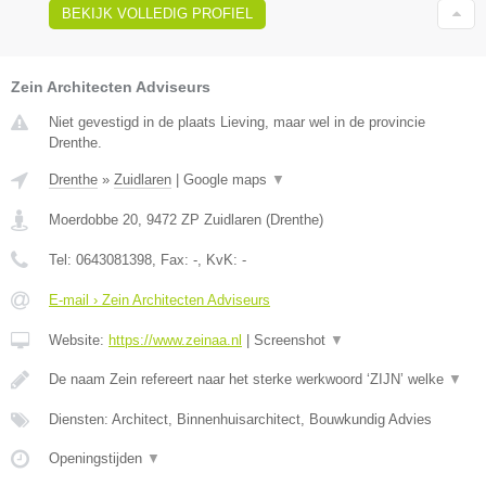
BEKIJK VOLLEDIG PROFIEL
Zein Architecten Adviseurs
Niet gevestigd in de plaats Lieving, maar wel in de provincie
Drenthe.
Drenthe
»
Zuidlaren
|
Google maps
▼
Moerdobbe 20
,
9472 ZP
Zuidlaren
(
Drenthe
)
Tel:
0643081398
, Fax:
-
, KvK:
-
E-mail › Zein Architecten Adviseurs
Website:
https://www.zeinaa.nl
|
Screenshot
▼
De naam Zein refereert naar het sterke werkwoord ‘ZIJN’ welke
▼
Diensten: Architect, Binnenhuisarchitect, Bouwkundig Advies
Openingstijden
▼