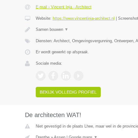
E-mail › Vincent Inja - Architect
Website:
https://www.vincentinja-architect.nl
|
Screensho
Samen bouwen
▼
Diensten: Architect, Omgevingsvergunning, Ontwerpen, 
Er wordt gewerkt op afspraak.
Sociale media:
BEKIJK VOLLEDIG PROFIEL
De architecten WAT!
Niet gevestigd in de plaats Lhee, maar wel in de provinci
Drenthe
»
Assen
|
Google maps
▼