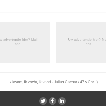
w advertentie hier? Mail
Uw advertentie hier? Ma
ons
ons
Ik kwam, ik zocht, ik vond - Julius Caesar / 47 v.Chr. ;)