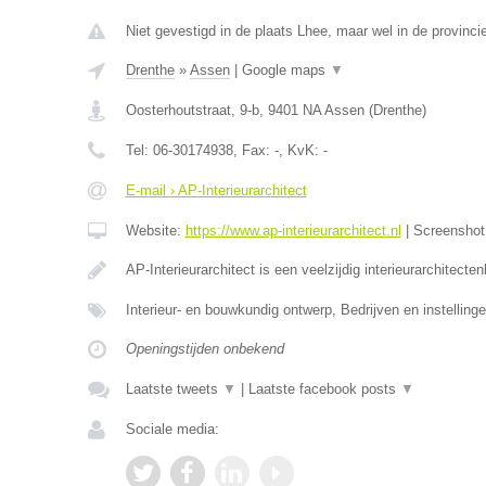
Niet gevestigd in de plaats Lhee, maar wel in de provinci
Drenthe
»
Assen
|
Google maps
▼
Oosterhoutstraat, 9-b
,
9401 NA
Assen
(
Drenthe
)
Tel:
06-30174938
, Fax:
-
, KvK:
-
E-mail › AP-Interieurarchitect
Website:
https://www.ap-interieurarchitect.nl
|
Screensho
AP-Interieurarchitect is een veelzijdig interieurarchitecte
Interieur- en bouwkundig ontwerp, Bedrijven en instellinge
Openingstijden onbekend
Laatste tweets
▼
|
Laatste facebook posts
▼
Sociale media: