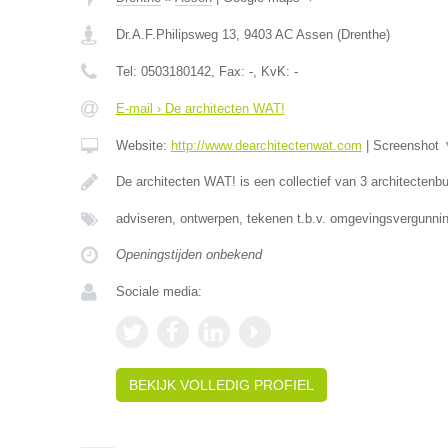
Dr.A.F.Philipsweg 13
,
9403 AC
Assen
(
Drenthe
)
Tel:
0503180142
, Fax:
-
, KvK:
-
E-mail › De architecten WAT!
Website:
http://www.dearchitectenwat.com
|
Screenshot
De architecten WAT! is een collectief van 3 architectenb
adviseren, ontwerpen, tekenen t.b.v. omgevingsvergunnin
Openingstijden onbekend
Sociale media:
BEKIJK VOLLEDIG PROFIEL