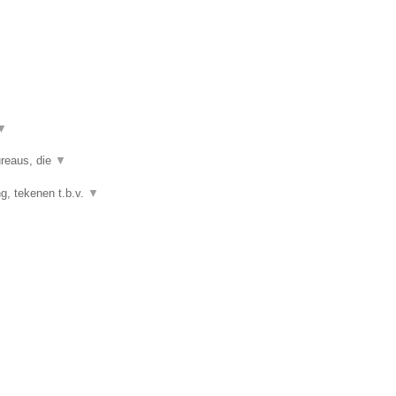
▼
ureaus, die
▼
g, tekenen t.b.v.
▼