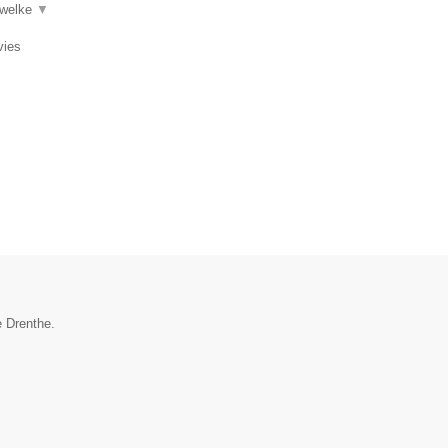
 welke
▼
vies
e Drenthe.