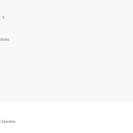
t
▼
Advies
e Drenthe.