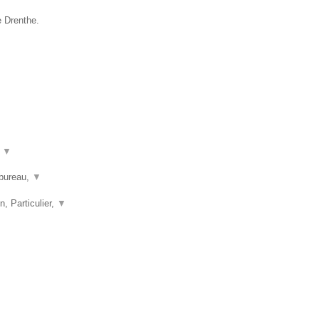
e Drenthe.
t
▼
nbureau,
▼
n, Particulier,
▼