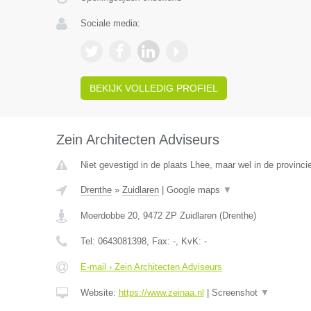
Sociale media:
BEKIJK VOLLEDIG PROFIEL
Zein Architecten Adviseurs
Niet gevestigd in de plaats Lhee, maar wel in de provinci
Drenthe
»
Zuidlaren
|
Google maps
▼
Moerdobbe 20
,
9472 ZP
Zuidlaren
(
Drenthe
)
Tel:
0643081398
, Fax:
-
, KvK:
-
E-mail › Zein Architecten Adviseurs
Website:
https://www.zeinaa.nl
|
Screenshot
▼