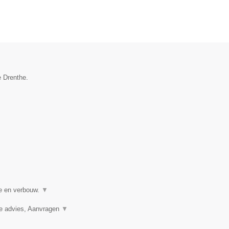
e Drenthe.
ie en verbouw.
▼
ie advies, Aanvragen
▼