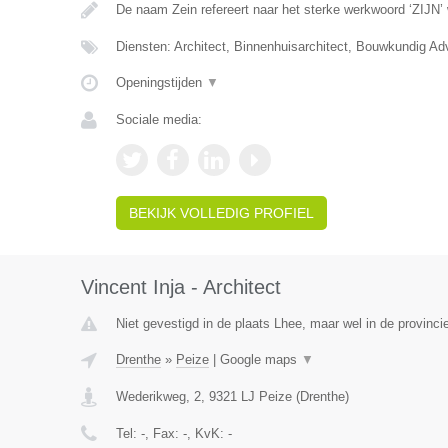
De naam Zein refereert naar het sterke werkwoord ‘ZIJN’
Diensten: Architect, Binnenhuisarchitect, Bouwkundig Ad
Openingstijden
▼
Sociale media:
BEKIJK VOLLEDIG PROFIEL
Vincent Inja - Architect
Niet gevestigd in de plaats Lhee, maar wel in de provinci
Drenthe
»
Peize
|
Google maps
▼
Wederikweg, 2
,
9321 LJ
Peize
(
Drenthe
)
Tel:
-
, Fax:
-
, KvK:
-