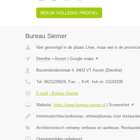
BEKIJK VOLLEDIG PROFIEL
Bureau Siemer
Niet gevestigd in de plaats Lhee, maar wel in de provinci
Drenthe
»
Assen
|
Google maps
▼
Bezembinderstraat 4
,
9403 VT
Assen
(
Drenthe
)
Tel:
0621228929
, Fax:
-
, KvK:
kvk-nr: 01143338
E-mail › Bureau Siemer
Website:
https://www.bureau-siemer.nl
|
Screenshot
▼
Interieurarchitectenbureau, ontwerpbureau voor restaurat
Architectonisch ontwerp verbouw en aanbouw, Restaurat
Openingstijden onbekend