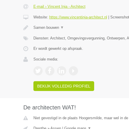
E-mail › Vincent Inja - Architect
Website:
https://www.vincentinja-architect.nl
|
Screensho
Samen bouwen
▼
Diensten: Architect, Omgevingsvergunning, Ontwerpen, 
Er wordt gewerkt op afspraak.
Sociale media:
BEKIJK VOLLEDIG PROFIEL
De architecten WAT!
Niet gevestigd in de plaats Hoogersmilde, maar wel in de
Drenthe
»
Assen
|
Google maps
▼