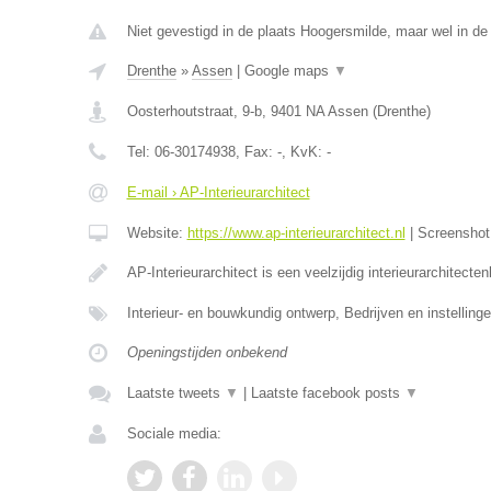
Niet gevestigd in de plaats Hoogersmilde, maar wel in de
Drenthe
»
Assen
|
Google maps
▼
Oosterhoutstraat, 9-b
,
9401 NA
Assen
(
Drenthe
)
Tel:
06-30174938
, Fax:
-
, KvK:
-
E-mail › AP-Interieurarchitect
Website:
https://www.ap-interieurarchitect.nl
|
Screensho
AP-Interieurarchitect is een veelzijdig interieurarchitecte
Interieur- en bouwkundig ontwerp, Bedrijven en instellinge
Openingstijden onbekend
Laatste tweets
▼
|
Laatste facebook posts
▼
Sociale media: