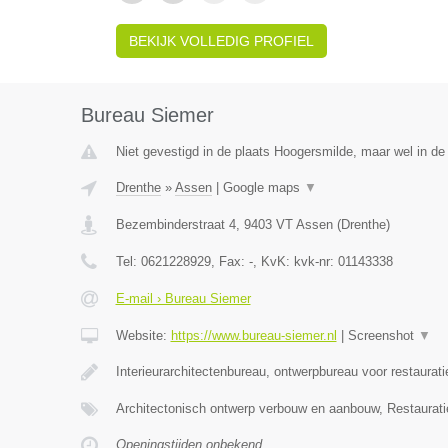
BEKIJK VOLLEDIG PROFIEL
Bureau Siemer
Niet gevestigd in de plaats Hoogersmilde, maar wel in de
Drenthe
»
Assen
|
Google maps
▼
Bezembinderstraat 4
,
9403 VT
Assen
(
Drenthe
)
Tel:
0621228929
, Fax:
-
, KvK:
kvk-nr: 01143338
E-mail › Bureau Siemer
Website:
https://www.bureau-siemer.nl
|
Screenshot
▼
Interieurarchitectenbureau, ontwerpbureau voor restaurat
Architectonisch ontwerp verbouw en aanbouw, Restaurat
Openingstijden onbekend