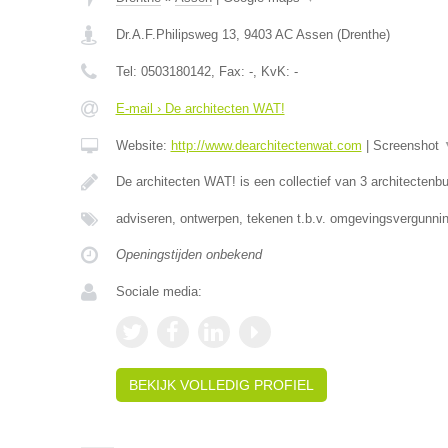
Dr.A.F.Philipsweg 13
,
9403 AC
Assen
(
Drenthe
)
Tel:
0503180142
, Fax:
-
, KvK:
-
E-mail › De architecten WAT!
Website:
http://www.dearchitectenwat.com
|
Screenshot
De architecten WAT! is een collectief van 3 architectenb
adviseren, ontwerpen, tekenen t.b.v. omgevingsvergunnin
Openingstijden onbekend
Sociale media:
BEKIJK VOLLEDIG PROFIEL