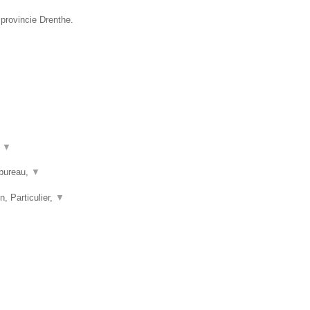
 provincie Drenthe.
t
▼
nbureau,
▼
n, Particulier,
▼