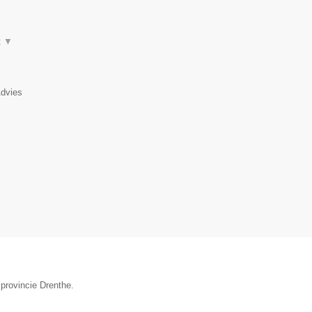
t
▼
Advies
 provincie Drenthe.