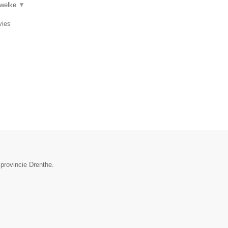
 welke
▼
vies
 provincie Drenthe.