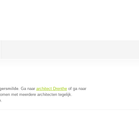
ogersmilde
. Ga naar
architect Drenthe
of ga naar
komen met meerdere architecten tegelijk.
e.