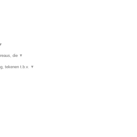
▼
ureaus, die
▼
g, tekenen t.b.v.
▼