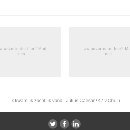
w advertentie hier? Mail
Uw advertentie hier? Ma
ons
ons
Ik kwam, ik zocht, ik vond - Julius Caesar / 47 v.Chr. ;)