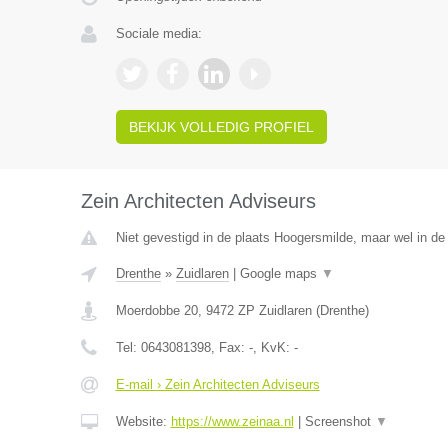
Sociale media:
BEKIJK VOLLEDIG PROFIEL
Zein Architecten Adviseurs
Niet gevestigd in de plaats Hoogersmilde, maar wel in de
Drenthe
»
Zuidlaren
|
Google maps
▼
Moerdobbe 20
,
9472 ZP
Zuidlaren
(
Drenthe
)
Tel:
0643081398
, Fax:
-
, KvK:
-
E-mail › Zein Architecten Adviseurs
Website:
https://www.zeinaa.nl
|
Screenshot
▼