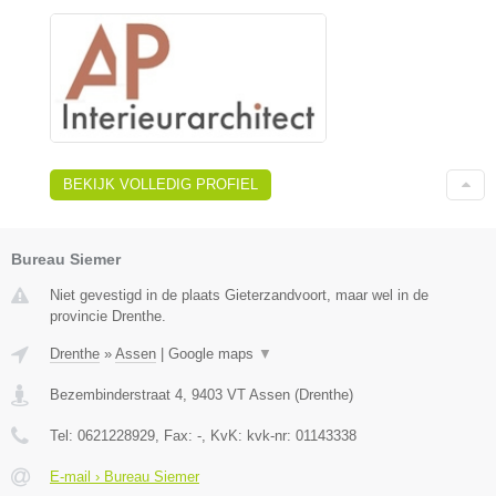
BEKIJK VOLLEDIG PROFIEL
Bureau Siemer
Niet gevestigd in de plaats Gieterzandvoort, maar wel in de
provincie Drenthe.
Drenthe
»
Assen
|
Google maps
▼
Bezembinderstraat 4
,
9403 VT
Assen
(
Drenthe
)
Tel:
0621228929
, Fax:
-
, KvK:
kvk-nr: 01143338
E-mail › Bureau Siemer