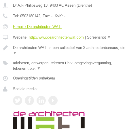
Dr.A.F.Philipsweg 13
,
9403 AC
Assen
(
Drenthe
)
Tel:
0503180142
, Fax:
-
, KvK:
-
E-mail › De architecten WAT!
Website:
http://www.dearchitectenwat.com
|
Screenshot
▼
De architecten WAT! is een collectief van 3 architectenbureaus, die
▼
adviseren, ontwerpen, tekenen t.b.v. omgevingsvergunning,
tekenen t.b.v.
▼
Openingstijden onbekend
Sociale media: