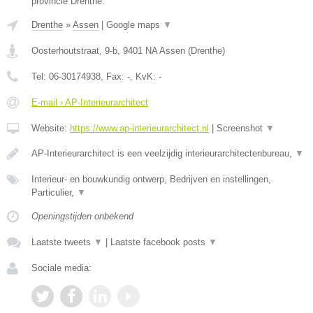
provincie Drenthe.
Drenthe
»
Assen
|
Google maps
▼
Oosterhoutstraat, 9-b
,
9401 NA
Assen
(
Drenthe
)
Tel:
06-30174938
, Fax:
-
, KvK:
-
E-mail › AP-Interieurarchitect
Website:
https://www.ap-interieurarchitect.nl
|
Screenshot
▼
AP-Interieurarchitect is een veelzijdig interieurarchitectenbureau,
▼
Interieur- en bouwkundig ontwerp, Bedrijven en instellingen,
Particulier,
▼
Openingstijden onbekend
Laatste tweets
▼
|
Laatste facebook posts
▼
Sociale media: