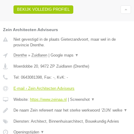
BEKIJK VOLLEDIG PROFIEL
Zein Architecten Adviseurs
Niet gevestigd in de plaats Gieterzandvoort, maar wel in de
provincie Drenthe.
Drenthe
»
Zuidlaren
|
Google maps
▼
Moerdobbe 20
,
9472 ZP
Zuidlaren
(
Drenthe
)
Tel:
0643081398
, Fax:
-
, KvK:
-
E-mail › Zein Architecten Adviseurs
Website:
https://www.zeinaa.nl
|
Screenshot
▼
De naam Zein refereert naar het sterke werkwoord ‘ZIJN’ welke
▼
Diensten: Architect, Binnenhuisarchitect, Bouwkundig Advies
Openingstijden
▼