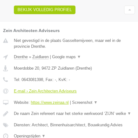
BEKIJK VOLLEDIG PROFIEL
Zein Architecten Adviseurs
Niet gevestigd in de plaats Gasselternijveen, maar wel in de
provincie Drenthe.
Drenthe
»
Zuidlaren
|
Google maps
▼
Moerdobbe 20
,
9472 ZP
Zuidlaren
(
Drenthe
)
Tel:
0643081398
, Fax:
-
, KvK:
-
E-mail › Zein Architecten Adviseurs
Website:
https://www.zeinaa.nl
|
Screenshot
▼
De naam Zein refereert naar het sterke werkwoord ‘ZIJN’ welke
▼
Diensten: Architect, Binnenhuisarchitect, Bouwkundig Advies
Openingstijden
▼