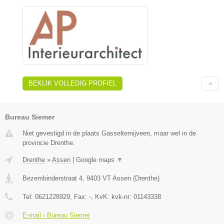
BEKIJK VOLLEDIG PROFIEL
Bureau Siemer
Niet gevestigd in de plaats Gasselternijveen, maar wel in de
provincie Drenthe.
Drenthe
»
Assen
|
Google maps
▼
Bezembinderstraat 4
,
9403 VT
Assen
(
Drenthe
)
Tel:
0621228929
, Fax:
-
, KvK:
kvk-nr: 01143338
E-mail › Bureau Siemer