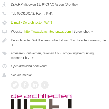
Dr.A.F.Philipsweg 13
,
9403 AC
Assen
(
Drenthe
)
Tel:
0503180142
, Fax:
-
, KvK:
-
E-mail › De architecten WAT!
Website:
http://www.dearchitectenwat.com
|
Screenshot
▼
De architecten WAT! is een collectief van 3 architectenbureaus, die
▼
adviseren, ontwerpen, tekenen t.b.v. omgevingsvergunning,
tekenen t.b.v.
▼
Openingstijden onbekend
Sociale media: