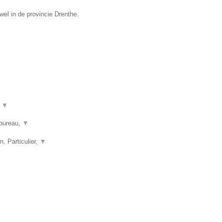
el in de provincie Drenthe.
t
▼
nbureau,
▼
n, Particulier,
▼