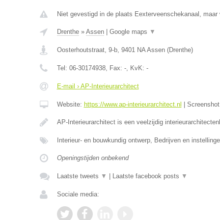
Niet gevestigd in de plaats Eexterveenschekanaal, maar w
Drenthe
»
Assen
|
Google maps
▼
Oosterhoutstraat, 9-b
,
9401 NA
Assen
(
Drenthe
)
Tel:
06-30174938
, Fax:
-
, KvK:
-
E-mail › AP-Interieurarchitect
Website:
https://www.ap-interieurarchitect.nl
|
Screensho
AP-Interieurarchitect is een veelzijdig interieurarchitecte
Interieur- en bouwkundig ontwerp, Bedrijven en instellinge
Openingstijden onbekend
Laatste tweets
▼
|
Laatste facebook posts
▼
Sociale media: