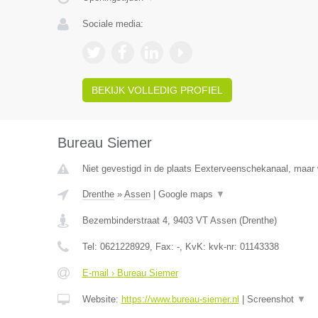
Sociale media:
BEKIJK VOLLEDIG PROFIEL
Bureau Siemer
Niet gevestigd in de plaats Eexterveenschekanaal, maar w
Drenthe
»
Assen
|
Google maps
▼
Bezembinderstraat 4
,
9403 VT
Assen
(
Drenthe
)
Tel:
0621228929
, Fax:
-
, KvK:
kvk-nr: 01143338
E-mail › Bureau Siemer
Website:
https://www.bureau-siemer.nl
|
Screenshot
▼