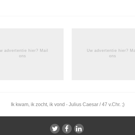
w advertentie hier? Mail
Uw advertentie hier? Ma
ons
ons
Ik kwam, ik zocht, ik vond - Julius Caesar / 47 v.Chr. ;)