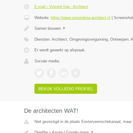
E-mail › Vincent Inja - Architect
Website:
https://www.vincentinja-architect.nl
|
Screensho
Samen bouwen
▼
Diensten: Architect, Omgevingsvergunning, Ontwerpen, 
Er wordt gewerkt op afspraak.
Sociale media:
BEKIJK VOLLEDIG PROFIEL
De architecten WAT!
Niet gevestigd in de plaats Eexterveenschekanaal, maar w
Drenthe
»
Assen
|
Google maps
▼