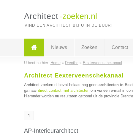
Architect
-zoeken.nl
VIND EEN ARCHITECT BIJ U IN DE BUURT!
Nieuws
Zoeken
Contact
U bent nu hier:
Home
»
Drenthe
»
Eexterveenschekanaal
Architect Eexterveenschekanaal
Architect-zoeken.nl bevat helaas nog geen
architecten in Eex
ga naar
direct contact met architecten
om via één e-mail in con
Hieronder worden nu resultaten getoond uit de provincie Drenth
1
AP-Interieurarchitect