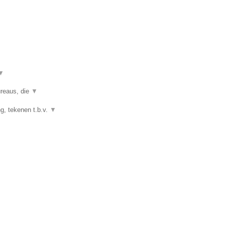
▼
ureaus, die
▼
g, tekenen t.b.v.
▼