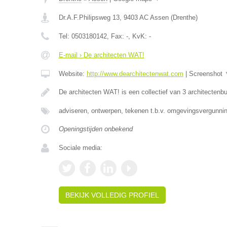
Dr.A.F.Philipsweg 13
,
9403 AC
Assen
(
Drenthe
)
Tel:
0503180142
, Fax:
-
, KvK:
-
E-mail › De architecten WAT!
Website:
http://www.dearchitectenwat.com
|
Screenshot
De architecten WAT! is een collectief van 3 architectenb
adviseren, ontwerpen, tekenen t.b.v. omgevingsvergunnin
Openingstijden onbekend
Sociale media:
BEKIJK VOLLEDIG PROFIEL