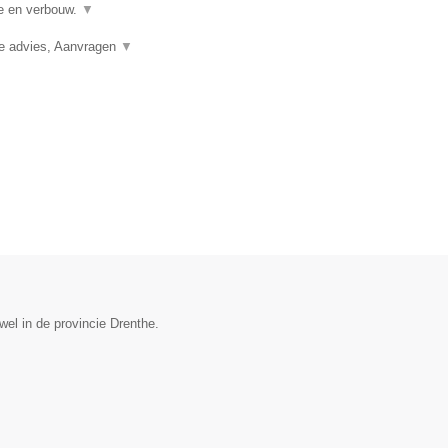
ie en verbouw.
▼
ie advies, Aanvragen
▼
el in de provincie Drenthe.