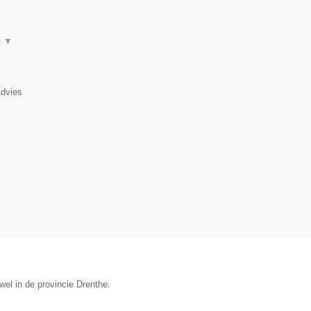
t
▼
Advies
el in de provincie Drenthe.