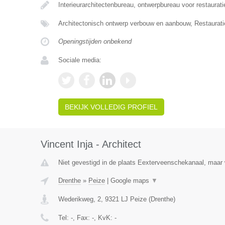
Interieurarchitectenbureau, ontwerpbureau voor restaurat
Architectonisch ontwerp verbouw en aanbouw, Restaurat
Openingstijden onbekend
Sociale media:
BEKIJK VOLLEDIG PROFIEL
Vincent Inja - Architect
Niet gevestigd in de plaats Eexterveenschekanaal, maar w
Drenthe
»
Peize
|
Google maps
▼
Wederikweg, 2
,
9321 LJ
Peize
(
Drenthe
)
Tel:
-
, Fax:
-
, KvK:
-