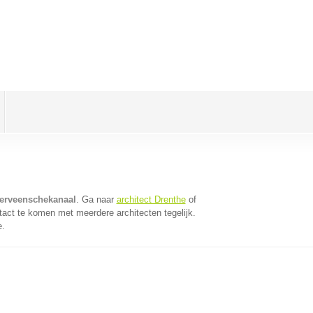
terveenschekanaal
. Ga naar
architect Drenthe
of
tact te komen met meerdere architecten tegelijk.
e.