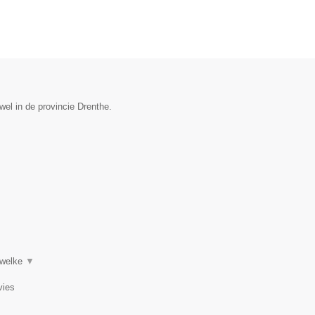
el in de provincie Drenthe.
 welke
▼
vies