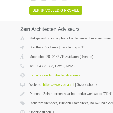
BEKIJK VOLLEDIG PROFIEL
Zein Architecten Adviseurs
Niet gevestigd in de plaats Eexterveenschekanaal, maar w
Drenthe
»
Zuidlaren
|
Google maps
▼
Moerdobbe 20
,
9472 ZP
Zuidlaren
(
Drenthe
)
Tel:
0643081398
, Fax:
-
, KvK:
-
E-mail › Zein Architecten Adviseurs
Website:
https://www.zeinaa.nl
|
Screenshot
▼
De naam Zein refereert naar het sterke werkwoord ‘ZIJN’
Diensten: Architect, Binnenhuisarchitect, Bouwkundig Ad
Openingstijden
▼