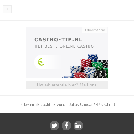
1
Uw advertentie hier? Mail ons
Ik kwam, ik zocht, ik vond - Julius Caesar / 47 v.Chr. ;)