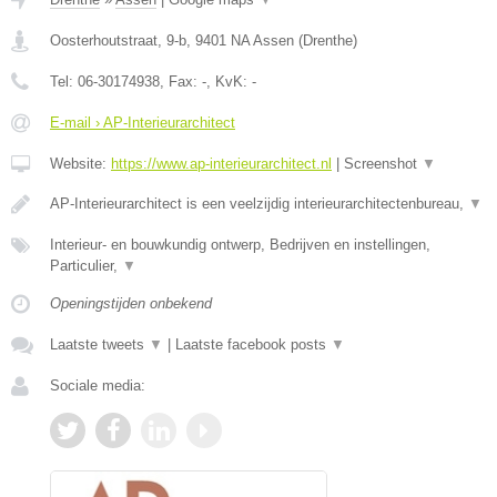
Oosterhoutstraat, 9-b
,
9401 NA
Assen
(
Drenthe
)
Tel:
06-30174938
, Fax:
-
, KvK:
-
E-mail › AP-Interieurarchitect
Website:
https://www.ap-interieurarchitect.nl
|
Screenshot
▼
AP-Interieurarchitect is een veelzijdig interieurarchitectenbureau,
▼
Interieur- en bouwkundig ontwerp, Bedrijven en instellingen,
Particulier,
▼
Openingstijden onbekend
Laatste tweets
▼
|
Laatste facebook posts
▼
Sociale media: