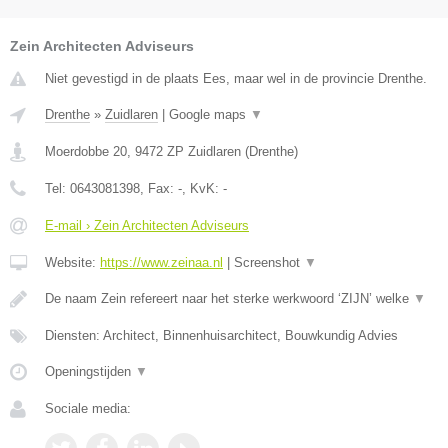
Zein Architecten Adviseurs
Niet gevestigd in de plaats Ees, maar wel in de provincie Drenthe.
Drenthe
»
Zuidlaren
|
Google maps
▼
Moerdobbe 20
,
9472 ZP
Zuidlaren
(
Drenthe
)
Tel:
0643081398
, Fax:
-
, KvK:
-
E-mail › Zein Architecten Adviseurs
Website:
https://www.zeinaa.nl
|
Screenshot
▼
De naam Zein refereert naar het sterke werkwoord ‘ZIJN’ welke
▼
Diensten: Architect, Binnenhuisarchitect, Bouwkundig Advies
Openingstijden
▼
Sociale media: