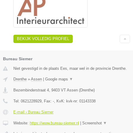
BEKIJK VOLLEDIG PROFIEL
Bureau Siemer
Niet gevestigd in de plaats Ees, maar wel in de provincie Drenthe.
Drenthe
»
Assen
|
Google maps
▼
Bezembinderstraat 4
,
9403 VT
Assen
(
Drenthe
)
Tel:
0621228929
, Fax:
-
, KvK:
kvk-nr: 01143338
E-mail › Bureau Siemer
Website:
https://www.bureau-siemer.nl
|
Screenshot
▼