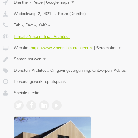
Drenthe
»
Peize
|
Google maps
▼
Wederikweg, 2
,
9321 LJ
Peize
(
Drenthe
)
Tel:
-
, Fax:
-
, KvK:
-
E-mail › Vincent Inja - Architect
Website:
https://www.vincentinja-architect.nl
|
Screenshot
▼
Samen bouwen
▼
Diensten: Architect, Omgevingsvergunning, Ontwerpen, Advies
Er wordt gewerkt op afspraak.
Sociale media: