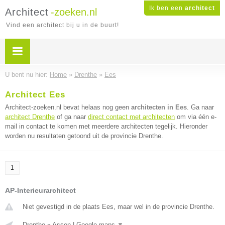
Ik ben een
architect
Architect
-zoeken.nl
Vind een architect bij u in de buurt!
U bent nu hier:
Home
»
Drenthe
»
Ees
Architect Ees
Architect-zoeken.nl bevat helaas nog geen
architecten in Ees
. Ga naar
architect Drenthe
of ga naar
direct contact met architecten
om via één e-
mail in contact te komen met meerdere architecten tegelijk. Hieronder
worden nu resultaten getoond uit de provincie Drenthe.
1
AP-Interieurarchitect
Niet gevestigd in de plaats Ees, maar wel in de provincie Drenthe.
Drenthe
»
Assen
|
Google maps
▼