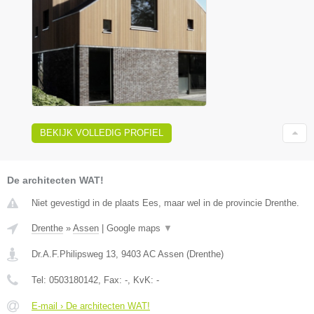
BEKIJK VOLLEDIG PROFIEL
De architecten WAT!
Niet gevestigd in de plaats Ees, maar wel in de provincie Drenthe.
Drenthe
»
Assen
|
Google maps
▼
Dr.A.F.Philipsweg 13
,
9403 AC
Assen
(
Drenthe
)
Tel:
0503180142
, Fax:
-
, KvK:
-
E-mail › De architecten WAT!