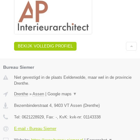
BEKIJK VOLLEDIG PROFIEL
Bureau Siemer
Niet gevestigd in de plaats Eelderwolde, maar wel in de provincie
Drenthe.
Drenthe
»
Assen
|
Google maps
▼
Bezembinderstraat 4
,
9403 VT
Assen
(
Drenthe
)
Tel:
0621228929
, Fax:
-
, KvK:
kvk-nr: 01143338
E-mail › Bureau Siemer