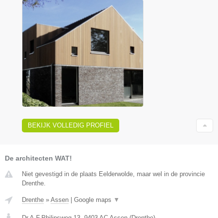
BEKIJK VOLLEDIG PROFIEL
De architecten WAT!
Niet gevestigd in de plaats Eelderwolde, maar wel in de provincie
Drenthe.
Drenthe
»
Assen
|
Google maps
▼
Dr.A.F.Philipsweg 13
,
9403 AC
Assen
(
Drenthe
)