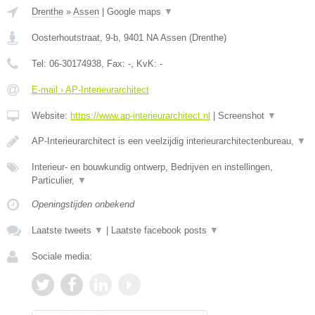
Drenthe
»
Assen
|
Google maps
▼
Oosterhoutstraat, 9-b
,
9401 NA
Assen
(
Drenthe
)
Tel:
06-30174938
, Fax:
-
, KvK:
-
E-mail › AP-Interieurarchitect
Website:
https://www.ap-interieurarchitect.nl
|
Screenshot
▼
AP-Interieurarchitect is een veelzijdig interieurarchitectenbureau,
▼
Interieur- en bouwkundig ontwerp, Bedrijven en instellingen,
Particulier,
▼
Openingstijden onbekend
Laatste tweets
▼
|
Laatste facebook posts
▼
Sociale media: