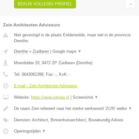
BEKIJK VOLLEDIG PROFIEL
Zein Architecten Adviseurs
Niet gevestigd in de plaats Eelderwolde, maar wel in de provincie
Drenthe.
Drenthe
»
Zuidlaren
|
Google maps
▼
Moerdobbe 20
,
9472 ZP
Zuidlaren
(
Drenthe
)
Tel:
0643081398
, Fax:
-
, KvK:
-
E-mail › Zein Architecten Adviseurs
Website:
https://www.zeinaa.nl
|
Screenshot
▼
De naam Zein refereert naar het sterke werkwoord ‘ZIJN’ welke
▼
Diensten: Architect, Binnenhuisarchitect, Bouwkundig Advies
Openingstijden
▼