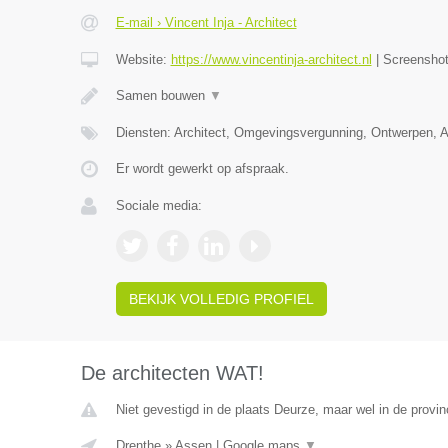
E-mail › Vincent Inja - Architect
Website:
https://www.vincentinja-architect.nl
|
Screensho
Samen bouwen
▼
Diensten: Architect, Omgevingsvergunning, Ontwerpen, 
Er wordt gewerkt op afspraak.
Sociale media:
BEKIJK VOLLEDIG PROFIEL
De architecten WAT!
Niet gevestigd in de plaats Deurze, maar wel in de provin
Drenthe
»
Assen
|
Google maps
▼