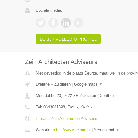
Sociale media:
BEKIJK VOLLEDIG PROFIEL
Zein Architecten Adviseurs
Niet gevestigd in de plaats Deurze, maar wel in de provin
Drenthe
»
Zuidlaren
|
Google maps
▼
Moerdobbe 20
,
9472 ZP
Zuidlaren
(
Drenthe
)
Tel:
0643081398
, Fax:
-
, KvK:
-
E-mail › Zein Architecten Adviseurs
Website:
https://www.zeinaa.nl
|
Screenshot
▼