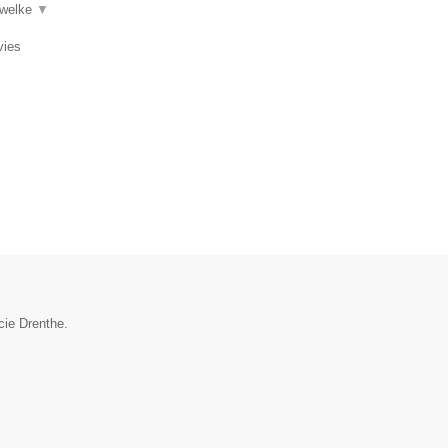
 welke
▼
vies
cie Drenthe.