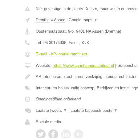
Niet gevestigd in de plaats Deurze, maar wel in de provin
Drenthe
»
Assen
|
Google maps
▼
Oosterhoutstraat, 9-b
,
9401 NA
Assen
(
Drenthe
)
Tel:
06-30174938
, Fax:
-
, KvK:
-
E-mail › AP-Interieurarchitect
Website:
https://www.ap-interieurarchitect.nl
|
Screensho
AP-Interieurarchitect is een veelzijdig interieurarchitecte
Interieur- en bouwkundig ontwerp, Bedrijven en instellinge
Openingstijden onbekend
Laatste tweets
▼
|
Laatste facebook posts
▼
Sociale media: