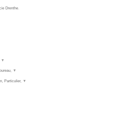
cie Drenthe.
t
▼
nbureau,
▼
n, Particulier,
▼