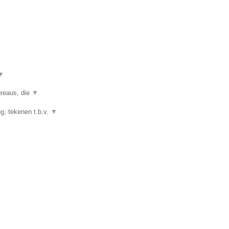
▼
ureaus, die
▼
g, tekenen t.b.v.
▼