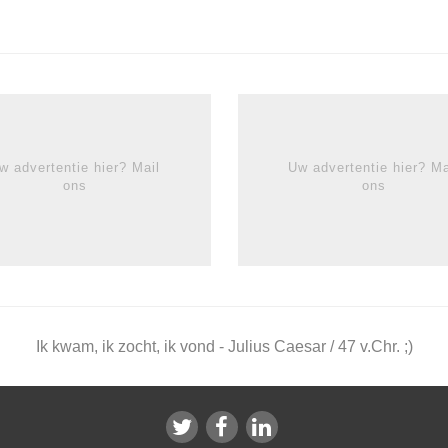
w advertentie hier? Mail
Uw advertentie hier? Ma
ons
ons
Ik kwam, ik zocht, ik vond - Julius Caesar / 47 v.Chr. ;)