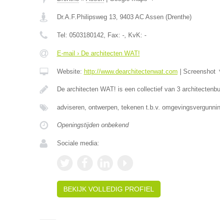
Dr.A.F.Philipsweg 13
,
9403 AC
Assen
(
Drenthe
)
Tel:
0503180142
, Fax:
-
, KvK:
-
E-mail › De architecten WAT!
Website:
http://www.dearchitectenwat.com
|
Screenshot
De architecten WAT! is een collectief van 3 architectenb
adviseren, ontwerpen, tekenen t.b.v. omgevingsvergunnin
Openingstijden onbekend
Sociale media:
BEKIJK VOLLEDIG PROFIEL