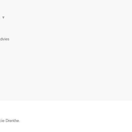
t
▼
Advies
cie Drenthe.