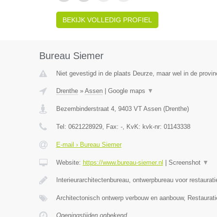
BEKIJK VOLLEDIG PROFIEL
Bureau Siemer
Niet gevestigd in de plaats Deurze, maar wel in de provin
Drenthe
»
Assen
|
Google maps
▼
Bezembinderstraat 4
,
9403 VT
Assen
(
Drenthe
)
Tel:
0621228929
, Fax:
-
, KvK:
kvk-nr: 01143338
E-mail › Bureau Siemer
Website:
https://www.bureau-siemer.nl
|
Screenshot
▼
Interieurarchitectenbureau, ontwerpbureau voor restaurat
Architectonisch ontwerp verbouw en aanbouw, Restaurat
Openingstijden onbekend