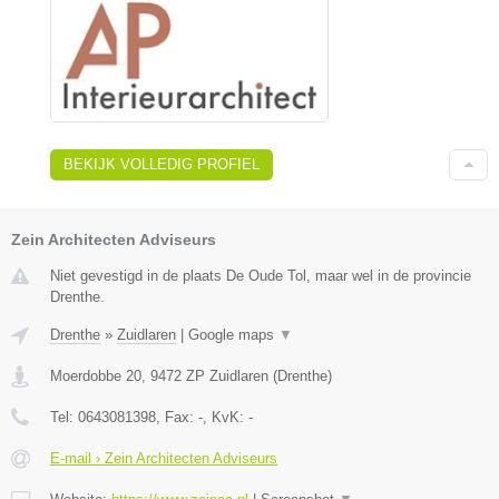
BEKIJK VOLLEDIG PROFIEL
Zein Architecten Adviseurs
Niet gevestigd in de plaats De Oude Tol, maar wel in de provincie
Drenthe.
Drenthe
»
Zuidlaren
|
Google maps
▼
Moerdobbe 20
,
9472 ZP
Zuidlaren
(
Drenthe
)
Tel:
0643081398
, Fax:
-
, KvK:
-
E-mail › Zein Architecten Adviseurs