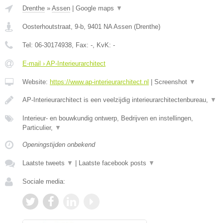
Drenthe
»
Assen
|
Google maps
▼
Oosterhoutstraat, 9-b
,
9401 NA
Assen
(
Drenthe
)
Tel:
06-30174938
, Fax:
-
, KvK:
-
E-mail › AP-Interieurarchitect
Website:
https://www.ap-interieurarchitect.nl
|
Screenshot
▼
AP-Interieurarchitect is een veelzijdig interieurarchitectenbureau,
▼
Interieur- en bouwkundig ontwerp, Bedrijven en instellingen,
Particulier,
▼
Openingstijden onbekend
Laatste tweets
▼
|
Laatste facebook posts
▼
Sociale media: