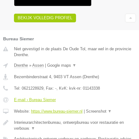
BEKIJK VOLLEDIG PROFIEL
Bureau Siemer
Niet gevestigd in de plaats De Oude Tol, maar wel in de provincie
Drenthe.
Drenthe
»
Assen
|
Google maps
▼
Bezembinderstraat 4
,
9403 VT
Assen
(
Drenthe
)
Tel:
0621228929
, Fax:
-
, KvK:
kvk-nr: 01143338
E-mail › Bureau Siemer
Website:
https://www.bureau-siemer.nl
|
Screenshot
▼
Interieurarchitectenbureau, ontwerpbureau voor restauratie en
verbouw.
▼
Architectonisch ontwerp verbouw en aanbouw, Restauratie advies,