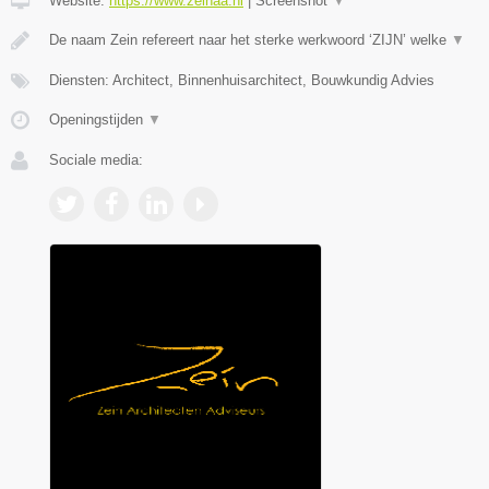
Website:
https://www.zeinaa.nl
|
Screenshot
▼
De naam Zein refereert naar het sterke werkwoord ‘ZIJN’ welke
▼
Diensten: Architect, Binnenhuisarchitect, Bouwkundig Advies
Openingstijden
▼
Sociale media: