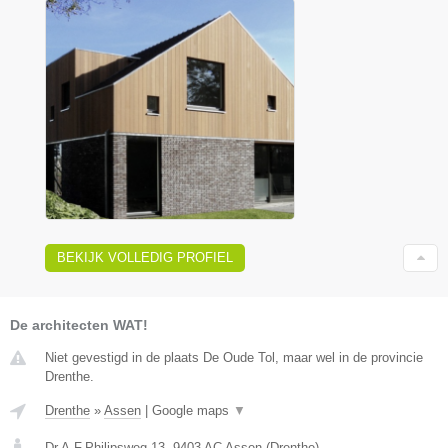
BEKIJK VOLLEDIG PROFIEL
De architecten WAT!
Niet gevestigd in de plaats De Oude Tol, maar wel in de provincie
Drenthe.
Drenthe
»
Assen
|
Google maps
▼
Dr.A.F.Philipsweg 13
,
9403 AC
Assen
(
Drenthe
)