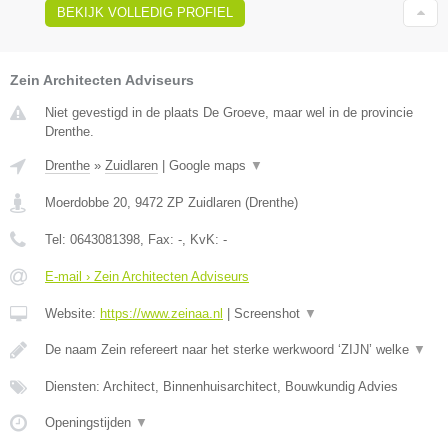
BEKIJK VOLLEDIG PROFIEL
Zein Architecten Adviseurs
Niet gevestigd in de plaats De Groeve, maar wel in de provincie
Drenthe.
Drenthe
»
Zuidlaren
|
Google maps
▼
Moerdobbe 20
,
9472 ZP
Zuidlaren
(
Drenthe
)
Tel:
0643081398
, Fax:
-
, KvK:
-
E-mail › Zein Architecten Adviseurs
Website:
https://www.zeinaa.nl
|
Screenshot
▼
De naam Zein refereert naar het sterke werkwoord ‘ZIJN’ welke
▼
Diensten: Architect, Binnenhuisarchitect, Bouwkundig Advies
Openingstijden
▼