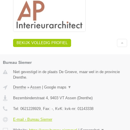
BEKIJK VOLLEDIG PROFIEL
Bureau Siemer
Niet gevestigd in de plaats De Groeve, maar wel in de provincie
Drenthe.
Drenthe
»
Assen
|
Google maps
▼
Bezembinderstraat 4
,
9403 VT
Assen
(
Drenthe
)
Tel:
0621228929
, Fax:
-
, KvK:
kvk-nr: 01143338
E-mail › Bureau Siemer