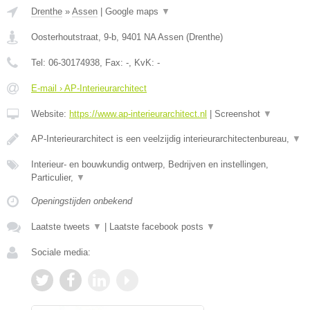
Drenthe
»
Assen
|
Google maps
▼
Oosterhoutstraat, 9-b
,
9401 NA
Assen
(
Drenthe
)
Tel:
06-30174938
, Fax:
-
, KvK:
-
E-mail › AP-Interieurarchitect
Website:
https://www.ap-interieurarchitect.nl
|
Screenshot
▼
AP-Interieurarchitect is een veelzijdig interieurarchitectenbureau,
▼
Interieur- en bouwkundig ontwerp, Bedrijven en instellingen,
Particulier,
▼
Openingstijden onbekend
Laatste tweets
▼
|
Laatste facebook posts
▼
Sociale media: