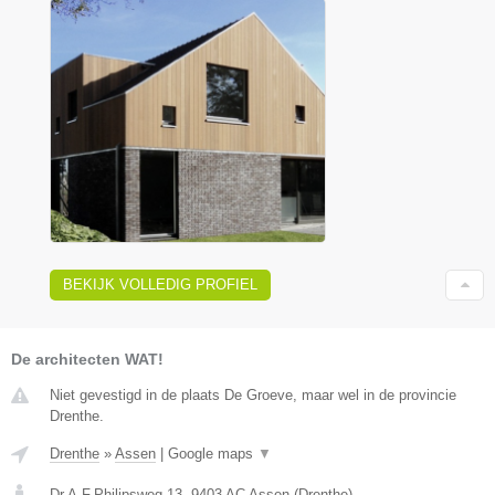
BEKIJK VOLLEDIG PROFIEL
De architecten WAT!
Niet gevestigd in de plaats De Groeve, maar wel in de provincie
Drenthe.
Drenthe
»
Assen
|
Google maps
▼
Dr.A.F.Philipsweg 13
,
9403 AC
Assen
(
Drenthe
)