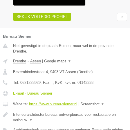
BEKIJK VOLLEDIG PROFIEL
Bureau Siemer
Niet gevestigd in de plaats Buinen, maar wel in de provincie
Drenthe.
Drenthe
»
Assen
|
Google maps
▼
Bezembinderstraat 4
,
9403 VT
Assen
(
Drenthe
)
Tel:
0621228929
, Fax:
-
, KvK:
kvk-nr: 01143338
E-mail › Bureau Siemer
Website:
https://www.bureau-siemer.nl
|
Screenshot
▼
Interieurarchitectenbureau, ontwerpbureau voor restauratie en
verbouw.
▼
Architectonisch ontwerp verbouw en aanbouw, Restauratie advies,