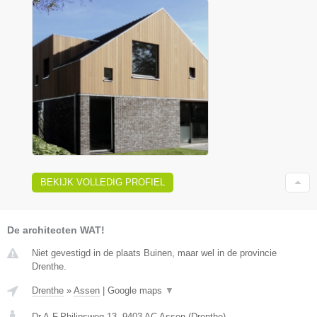
BEKIJK VOLLEDIG PROFIEL
De architecten WAT!
Niet gevestigd in de plaats Buinen, maar wel in de provincie
Drenthe.
Drenthe
»
Assen
|
Google maps
▼
Dr.A.F.Philipsweg 13
,
9403 AC
Assen
(
Drenthe
)