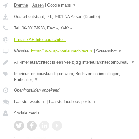
Drenthe
»
Assen
|
Google maps
▼
Oosterhoutstraat, 9-b
,
9401 NA
Assen
(
Drenthe
)
Tel:
06-30174938
, Fax:
-
, KvK:
-
E-mail › AP-Interieurarchitect
Website:
https://www.ap-interieurarchitect.nl
|
Screenshot
▼
AP-Interieurarchitect is een veelzijdig interieurarchitectenbureau,
▼
Interieur- en bouwkundig ontwerp, Bedrijven en instellingen,
Particulier,
▼
Openingstijden onbekend
Laatste tweets
▼
|
Laatste facebook posts
▼
Sociale media: