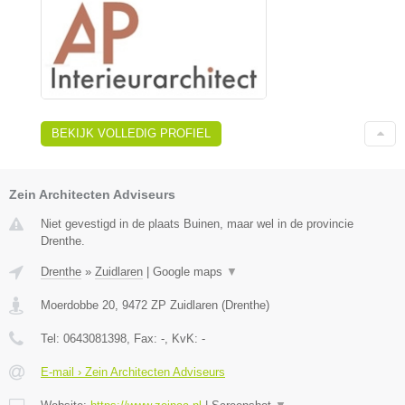
BEKIJK VOLLEDIG PROFIEL
Zein Architecten Adviseurs
Niet gevestigd in de plaats Buinen, maar wel in de provincie
Drenthe.
Drenthe
»
Zuidlaren
|
Google maps
▼
Moerdobbe 20
,
9472 ZP
Zuidlaren
(
Drenthe
)
Tel:
0643081398
, Fax:
-
, KvK:
-
E-mail › Zein Architecten Adviseurs