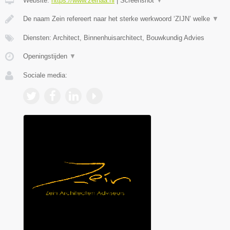
Website:
https://www.zeinaa.nl
|
Screenshot
▼
De naam Zein refereert naar het sterke werkwoord ‘ZIJN’ welke
▼
Diensten: Architect, Binnenhuisarchitect, Bouwkundig Advies
Openingstijden
▼
Sociale media: