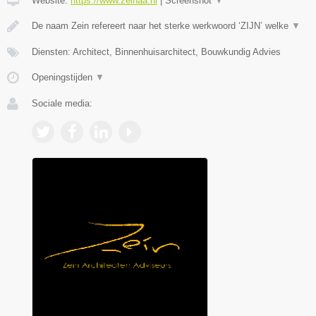
Website:
https://www.zeinaa.nl
|
Screenshot
▼
De naam Zein refereert naar het sterke werkwoord ‘ZIJN’ welke
▼
Diensten: Architect, Binnenhuisarchitect, Bouwkundig Advies
Openingstijden
▼
Sociale media: