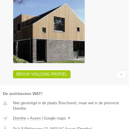
BEKIJK VOLLEDIG PROFIEL
De architecten WAT!
Niet gevestigd in de plaats Boschoord, maar wel in de provincie
Drenthe.
Drenthe
»
Assen
|
Google maps
▼
Dr.A.F.Philipsweg 13
,
9403 AC
Assen
(
Drenthe
)