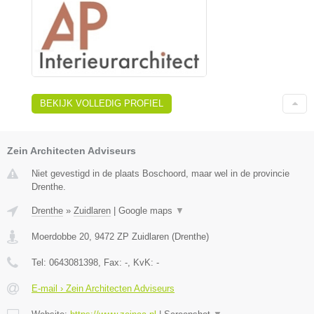
BEKIJK VOLLEDIG PROFIEL
Zein Architecten Adviseurs
Niet gevestigd in de plaats Boschoord, maar wel in de provincie
Drenthe.
Drenthe
»
Zuidlaren
|
Google maps
▼
Moerdobbe 20
,
9472 ZP
Zuidlaren
(
Drenthe
)
Tel:
0643081398
, Fax:
-
, KvK:
-
E-mail › Zein Architecten Adviseurs