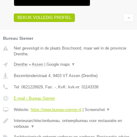
BEKIJK VOLLEDIG PROFIEL
Bureau Siemer
Niet gevestigd in de plaats Boschoord, maar wel in de provincie
Drenthe.
Drenthe
»
Assen
|
Google maps
▼
Bezembinderstraat 4
,
9403 VT
Assen
(
Drenthe
)
Tel:
0621228929
, Fax:
-
, KvK:
kvk-nr: 01143338
E-mail › Bureau Siemer
Website:
https://www.bureau-siemer.nl
|
Screenshot
▼
Interieurarchitectenbureau, ontwerpbureau voor restauratie en
verbouw.
▼
Architectonisch ontwerp verbouw en aanbouw, Restauratie advies,