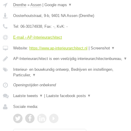
Drenthe
»
Assen
|
Google maps
▼
Oosterhoutstraat, 9-b
,
9401 NA
Assen
(
Drenthe
)
Tel:
06-30174938
, Fax:
-
, KvK:
-
E-mail › AP-Interieurarchitect
Website:
https://www.ap-interieurarchitect.nl
|
Screenshot
▼
AP-Interieurarchitect is een veelzijdig interieurarchitectenbureau,
▼
Interieur- en bouwkundig ontwerp, Bedrijven en instellingen,
Particulier,
▼
Openingstijden onbekend
Laatste tweets
▼
|
Laatste facebook posts
▼
Sociale media: